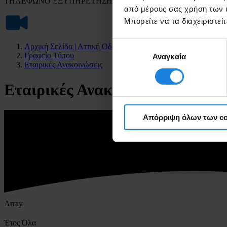
ΤΗΛΕΦΩΝΟ ΕΞΥΠΗΡΕΤΗΣΗΣ ΠΕΛΑΤΩΝ
από μέρους σας χρήση των υ
Μπορείτε να τα διαχειριστε
Επιλογή
Αρχική Σελίδα | Αττική Οδός
Γραφείο Τύπου
Αναγκαία
συγκατάθεσης
Εταιρικές Ανακοινώσεις
Εταιρικές Ανακοινώσεις
Απόρριψη όλων των co
Array
Έτος
Όλα