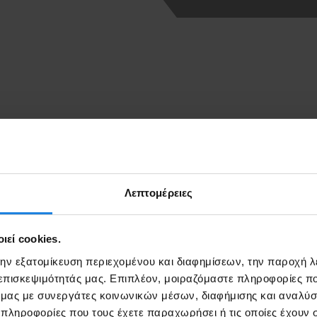
Λεπτομέρειες
εί cookies.
1-2020, ενημερώνουμε τους χρήστες μας ότι η κλήση στο 1024 υπόκ
ας, θα πρέπει να ανατρέξετε στην ιστοσελίδα του παρόχου σας και σ
την εξατομίκευση περιεχομένου και διαφημίσεων, την παροχή 
 επισκεψιμότητάς μας. Επιπλέον, μοιραζόμαστε πληροφορίες π
ό μας με συνεργάτες κοινωνικών μέσων, διαφήμισης και αναλύσ
 πληροφορίες που τους έχετε παραχωρήσει ή τις οποίες έχουν σ