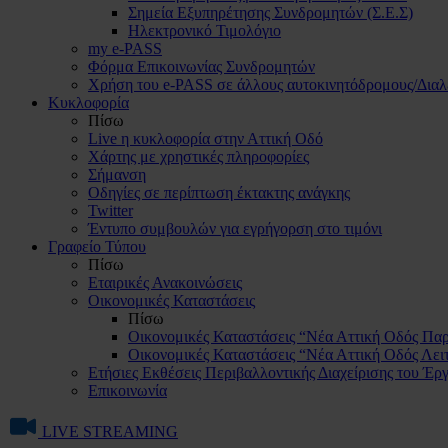
Σημεία Εξυπηρέτησης Συνδρομητών (Σ.Ε.Σ)
Ηλεκτρονικό Τιμολόγιο
my e-PASS
Φόρμα Επικοινωνίας Συνδρομητών
Χρήση του e-PASS σε άλλους αυτοκινητόδρομους/Διαλ
Κυκλοφορία
Πίσω
Live η κυκλοφορία στην Αττική Οδό
Χάρτης με χρηστικές πληροφορίες
Σήμανση
Οδηγίες σε περίπτωση έκτακτης ανάγκης
Twitter
Έντυπο συμβουλών για εγρήγορση στο τιμόνι
Γραφείο Τύπου
Πίσω
Εταιρικές Ανακοινώσεις
Οικονομικές Καταστάσεις
Πίσω
Οικονομικές Καταστάσεις “Νέα Αττική Οδός Π
Οικονομικές Καταστάσεις “Νέα Αττική Οδός Λει
Ετήσιες Εκθέσεις Περιβαλλοντικής Διαχείρισης του Έ
Επικοινωνία
LIVE STREAMING