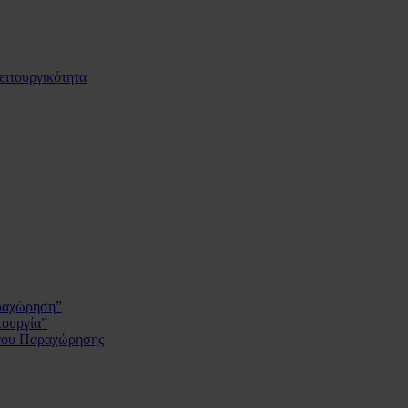
ειτουργικότητα
αραχώρηση”
τουργία”
ργου Παραχώρησης