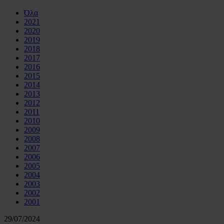
Όλα
2021
2020
2019
2018
2017
2016
2015
2014
2013
2012
2011
2010
2009
2008
2007
2006
2005
2004
2003
2002
2001
29/07/2024