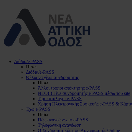
Διόδια/e-PASS
Πίσω
Διόδια/e-PASS
Θέλω να γίνω συνδρομητής
Πίσω
Άλλοι τρόποι απόκτησης e-PASS
ΝΕΟ!!! Γίνε συνδρομητής e-PASS μέσω του site
Τιμοκατάλογοι e-PASS
Χρήση Ηλεκτρονικής Συσκευής e-PASS & Κάρτα
Έχω e-PASS
Πίσω
Πώς ανανεώνω το e-PASS
Τηλεφωνική ανανέωση
Ο Συνδρομητικός μου Λογαριασμός Online