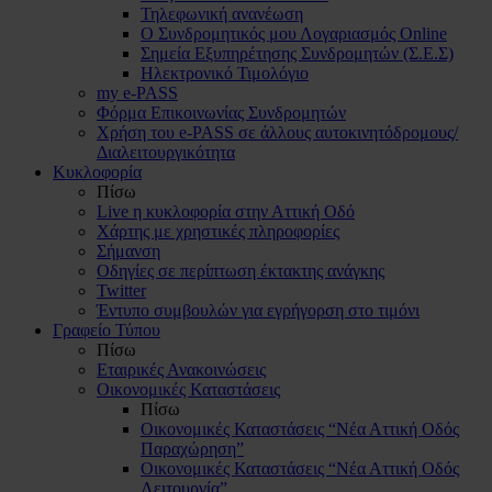
Τηλεφωνική ανανέωση
Ο Συνδρομητικός μου Λογαριασμός Online
Σημεία Εξυπηρέτησης Συνδρομητών (Σ.Ε.Σ)
Ηλεκτρονικό Τιμολόγιο
my e-PASS
Φόρμα Επικοινωνίας Συνδρομητών
Χρήση του e-PASS σε άλλους αυτοκινητόδρομους/
Διαλειτουργικότητα
Κυκλοφορία
Πίσω
Live η κυκλοφορία στην Αττική Οδό
Χάρτης με χρηστικές πληροφορίες
Σήμανση
Οδηγίες σε περίπτωση έκτακτης ανάγκης
Twitter
Έντυπο συμβουλών για εγρήγορση στο τιμόνι
Γραφείο Τύπου
Πίσω
Εταιρικές Ανακοινώσεις
Οικονομικές Καταστάσεις
Πίσω
Οικονομικές Καταστάσεις “Νέα Αττική Οδός
Παραχώρηση”
Οικονομικές Καταστάσεις “Νέα Αττική Οδός
Λειτουργία”