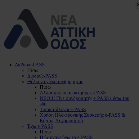
Διόδια/e-PASS
Πίσω
Διόδια/e-PASS
Θέλω να γίνω συνδρομητής
Πίσω
Άλλοι τρόποι απόκτησης e-PASS
ΝΕΟ!!! Γίνε συνδρομητής e-PASS μέσω του
site
Τιμοκατάλογοι e-PASS
Χρήση Ηλεκτρονικής Συσκευής e-PASS &
Κάρτας Λογαριασμού
Έχω e-PASS
Πίσω
Πώς ανανεώνω το e-PASS