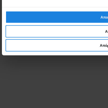
Απο
Α
Απόρ