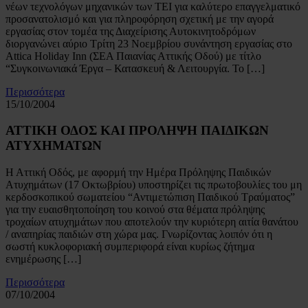
νέων τεχνολόγων μηχανικών των ΤΕΙ για καλύτερο επαγγελματικό
προσανατολισμό και για πληροφόρηση σχετική με την αγορά
εργασίας στον τομέα της Διαχείρισης Αυτοκινητοδρόμων
διοργανώνει αύριο Τρίτη 23 Νοεμβρίου συνάντηση εργασίας στο
Attica Holiday Inn (ΣΕA Παιανίας Αττικής Οδού) με τίτλο
“Συγκοινωνιακά Έργα – Κατασκευή & Λειτουργία. Το […]
Περισσότερα
15/10/2004
ΑΤΤΙΚΗ ΟΔΟΣ ΚΑΙ ΠΡΟΛΗΨΗ ΠΑΙΔΙΚΩΝ
ΑΤΥΧΗΜΑΤΩΝ
Η Αττική Οδός, με αφορμή την Ημέρα Πρόληψης Παιδικών
Ατυχημάτων (17 Οκτωβρίου) υποστηρίζει τις πρωτοβουλίες του μη
κερδοσκοπικού σωματείου “Αντιμετώπιση Παιδικού Τραύματος”
για την ευαισθητοποίηση του κοινού στα θέματα πρόληψης
τροχαίων ατυχημάτων που αποτελούν την κυριότερη αιτία θανάτου
/ αναπηρίας παιδιών στη χώρα μας. Γνωρίζοντας λοιπόν ότι η
σωστή κυκλοφοριακή συμπεριφορά είναι κυρίως ζήτημα
ενημέρωσης […]
Περισσότερα
07/10/2004