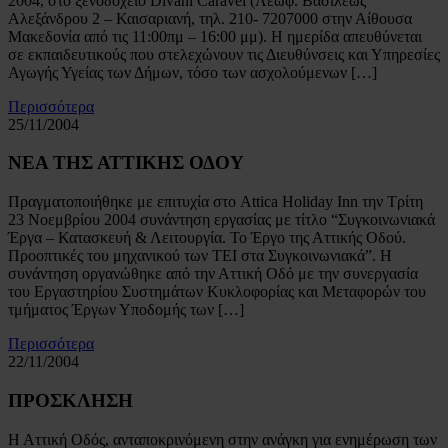
2004, στο ξενοδοχείο Divani Caravel (Λεωφ. Βασιλέως
Αλεξάνδρου 2 – Καισαριανή, τηλ. 210- 7207000 στην Αίθουσα
Μακεδονία από τις 11:00πμ – 16:00 μμ). Η ημερίδα απευθύνεται
σε εκπαιδευτικούς που στελεχώνουν τις Διευθύνσεις και Υπηρεσίες
Αγωγής Υγείας των Δήμων, τόσο των ασχολούμενων […]
Περισσότερα
25/11/2004
ΝΕΑ ΤΗΣ ΑΤΤΙΚΗΣ ΟΔΟΥ
Πραγματοποιήθηκε με επιτυχία στο Attica Holiday Inn την Τρίτη
23 Νοεμβρίου 2004 συνάντηση εργασίας με τίτλο “Συγκοινωνιακά
Έργα – Κατασκευή & Λειτουργία. Το Έργο της Αττικής Οδού.
Προοπτικές του μηχανικού των ΤΕΙ στα Συγκοινωνιακά”. Η
συνάντηση οργανώθηκε από την Αττική Οδό με την συνεργασία
του Εργαστηρίου Συστημάτων Κυκλοφορίας και Μεταφορών του
τμήματος Έργων Υποδομής των […]
Περισσότερα
22/11/2004
ΠΡΟΣΚΛΗΣΗ
Η Αττική Οδός, ανταποκρινόμενη στην ανάγκη για ενημέρωση των