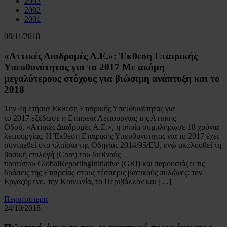
2003
2002
2001
08/11/2018
«Αττικές Διαδρομές Α.Ε.»: Έκθεση Εταιρικής
Υπευθυνότητας για το 2017 Mε ακόμη
μεγαλύτερους στόχους για βιώσιμη ανάπτυξη και το
2018
Την 4η ετήσια Έκθεση Εταιρικής Υπευθυνότητας για
το 2017 εξέδωσε η Εταιρεία Λειτουργίας της Αττικής
Οδού, «Αττικές Διαδρομές Α.Ε.», η οποία συμπλήρωσε 18 χρόνια
λειτουργίας. Η Έκθεση Εταιρικής Υπευθυνότητας για το 2017 έχει
συνταχθεί στo πλαίσιο της Οδηγίας 2014/95/EU, ενώ ακολουθεί τη
βασική επιλογή (Core) του διεθνούς
προτύπου GlobalReportingInitiative (GRI) και παρουσιάζει τις
δράσεις της Εταιρείας στους τέσσερις βασικούς πυλώνες: τον
Εργαζόμενο, την Κοινωνία, το Περιβάλλον και […]
Περισσότερα
24/10/2018