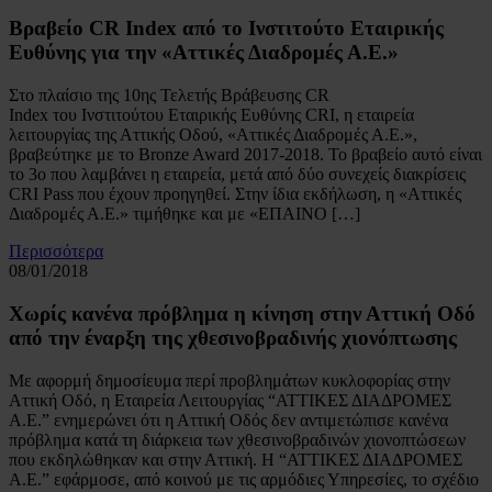
Βραβείο CR Index από το Ινστιτούτο Εταιρικής
Ευθύνης για την «Αττικές Διαδρομές Α.Ε.»
Στο πλαίσιο της 10ης Τελετής Βράβευσης CR
Index του Ινστιτούτου Εταιρικής Ευθύνης CRI, η εταιρεία
λειτουργίας της Αττικής Οδού, «Αττικές Διαδρομές Α.Ε.»,
βραβεύτηκε με το Bronze Award 2017-2018. Το βραβείο αυτό είναι
το 3ο που λαμβάνει η εταιρεία, μετά από δύο συνεχείς διακρίσεις
CRI Pass που έχουν προηγηθεί. Στην ίδια εκδήλωση, η «Αττικές
Διαδρομές Α.Ε.» τιμήθηκε και με «ΕΠΑΙΝΟ […]
Περισσότερα
08/01/2018
Χωρίς κανένα πρόβλημα η κίνηση στην Αττική Οδό
από την έναρξη της χθεσινοβραδινής χιονόπτωσης
Με αφορμή δημοσίευμα περί προβλημάτων κυκλοφορίας στην
Αττική Οδό, η Εταιρεία Λειτουργίας “ΑΤΤΙΚΕΣ ΔΙΑΔΡΟΜΕΣ
Α.Ε.” ενημερώνει ότι η Αττική Οδός δεν αντιμετώπισε κανένα
πρόβλημα κατά τη διάρκεια των χθεσινοβραδινών χιονοπτώσεων
που εκδηλώθηκαν και στην Αττική. Η “ΑΤΤΙΚΕΣ ΔΙΑΔΡΟΜΕΣ
Α.Ε.” εφάρμοσε, από κοινού με τις αρμόδιες Υπηρεσίες, το σχέδιο