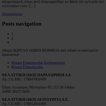
αποχιονισμού, όπως αυτό διαμορφώθηκε με βάση την εμπειρία των
τελευταίων ετών. […]
Περισσότερα
Posts navigation
1
2
24ωρη ΔΩΡΕΑΝ ΟΔΙΚΗ ΒΟΗΘΕΙΑ από ειδικά εκπαιδευμένο
προσωπικό
Φόρμα Επικοινωνίας Συνδρομητών
Φόρμα Επικοινωνίας
ΝΕΑ ΑΤΤΙΚΗ ΟΔΟΣ ΠΑΡΑΧΩΡΗΣΗ Α.Ε
Αρ. Γ.Ε.ΜΗ.: 178847001000
Έδρα: Λεωφόρος Μεσογείων 85, 115 26 Αθήνα
ΑΦΜ: 802573600
ΝΕΑ ΑΤΤΙΚΗ ΟΔΟΣ ΛΕΙΤΟΥΡΓΙΑ Α.Ε.
Αρ. Γ.Ε.ΜΗ.: 178852001000