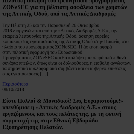
Πιλοτική άσκηση του ερευνητικού προγράμματος
ΖΟΝeSEC για τη βέλτιστη ασφάλεια των χρηστών
της Αττικής Οδού, από τις Αττικές Διαδρομές
Την Πέμπτη 25 και την Παρασκευή 26 Οκτωβρίου
2018 διοργανώνεται από την «Αττικές Διαδρομές Α.Ε.», την
εταιρεία λειτουργίας της Αττικής Οδού, άσκηση ευρείας
κλίμακας στις εγκαταστάσεις της Αττικής Οδού στην Παιανία, στο
πλαίσιο του προγράμματος ZONeSEC. Η άσκηση αφορά
στην πιλοτική εφαρμογή του Ευρωπαϊκού
Προγράμματος ZONeSEC και θα καλύψει μια σειρά από πιθανά
σενάρια απειλών, όπως είναι οι δολιοφθορές, η εισβολή αγνώστων,
τα σημαντικά κυκλοφοριακά συμβάντα και οι κυβερνο-επιθέσεις
στις εγκαταστάσεις […]
Περισσότερα
08/10/2018
Είστε Πολλοί & Μοναδικοί! Σας Ευχαριστούμε!»
υπενθύμισε η «Αττικές Διαδρομές Α.Ε.» στους
εργαζόμενους και τους πελάτες της, με τη φετινή
συμμετοχή της στην Εθνική Εβδομάδα
Εξυπηρέτησης Πελατών.