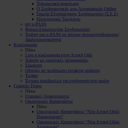
Τηλεφωνική ανανέωση
Ο Συνδρομητικός μου Λογαριασμός Online
Σημεία Εξυπηρέτησης Συνδρομητών (Σ.Ε.Σ)
Ηλεκτρονικό Τιμολόγιο
my e-PASS
Φόρμα Επικοινωνίας Συνδρομητών
Χρήση του e-PASS σε άλλους αυτοκινητόδρομους/
Διαλειτουργικότητα
Κυκλοφορία
Πίσω
Live η κυκλοφορία στην Αττική Οδό
Χάρτης με χρηστικές πληροφορίες
Σήμανση
Οδηγίες σε περίπτωση έκτακτης ανάγκης
Twitter
Έντυπο συμβουλών για εγρήγορση στο τιμόνι
Γραφείο Τύπου
Πίσω
Εταιρικές Ανακοινώσεις
Οικονομικές Καταστάσεις
Πίσω
Οικονομικές Καταστάσεις “Νέα Αττική Οδός
Παραχώρηση”
Οικονομικές Καταστάσεις “Νέα Αττική Οδός
Λειτουργία”