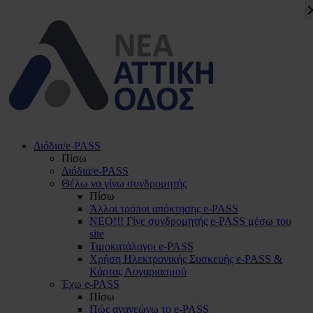
Διόδια/e-PASS
Πίσω
Διόδια/e-PASS
Θέλω να γίνω συνδρομητής
Πίσω
Άλλοι τρόποι απόκτησης e-PASS
ΝΕΟ!!! Γίνε συνδρομητής e-PASS μέσω του
site
Τιμοκατάλογοι e-PASS
Χρήση Ηλεκτρονικής Συσκευής e-PASS &
Κάρτας Λογαριασμού
Έχω e-PASS
Πίσω
Πώς ανανεώνω το e-PASS