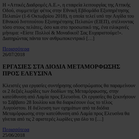
Η «Αττικές Διαδρομές Α.Ε.», η εταιρεία λειτουργίας της Αττικής
Οδού, συμμετείχε φέτος στην Εθνική Εβδομάδα Εξυπηρέτησης
Πελατών (1-6 Οκτωβρίου 2018), η οποία τελεί υπό την Αιγίδα του
Εθνικού Ινστιτούτου Εξυπηρέτησης Πελατών (ΕΙΕΠ), στέλνοντας
τόσο στους πελάτες, όσο και στο προσωπικό της, ένα ειλικρινές
μήνυμα: «Είστε Πολλοί & Μοναδικοί! Σας Ευχαριστούμε!».
Διατηρώντας πάντα τον ανθρωποκεντρικό […]
Περισσότερα
26/07/2018
ΕΡΓΑΣΙΕΣ ΣΤΑ ΔΙΟΔΙΑ ΜΕΤΑΜΟΡΦΩΣΗΣ
ΠΡΟΣ ΕΛΕΥΣΙΝΑ
Κλειστές για εργασίες συντήρησης οδοστρώματος θα παραμείνουν
οι 2 δεξιές λωρίδες των διοδίων της Μεταμόρφωσης, στην
κατεύθυνση από Λαμία προς Ελευσίνα. Οι εργασίες θα ξεκινήσουν
το Σάββατο 28 Ιουλίου και θα διαρκέσουν έως το τέλος
Αυγούστου. Η διέλευση των οχημάτων από τα διόδια
Μεταμόρφωσης στην κατεύθυνση από Λαμία προς Ελευσίνα θα
γίνεται από τις 2 αριστερές λωρίδες για όλο το […]
Περισσότερα
25/06/2018