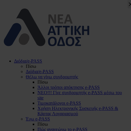
Διόδια/e-PASS
Πίσω
Διόδια/e-PASS
Θέλω να γίνω συνδρομητής
Πίσω
Άλλοι τρόποι απόκτησης e-PASS
ΝΕΟ!!! Γίνε συνδρομητής e-PASS μέσω του
site
Τιμοκατάλογοι e-PASS
Χρήση Ηλεκτρονικής Συσκευής e-PASS &
Κάρτας Λογαριασμού
Έχω e-PASS
Πίσω
Πώς ανανεώνω το e-PASS