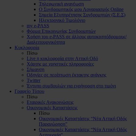
Τηλεφωνική ανανέωση
Ο Συνδρομητικός μου Λογαριασμός Online
Σημεία Εξυπηρέτησης Συνδρομητών (Σ.Ε.Σ)
Ηλεκτρονικό Τιμολόγιο
my e-PASS
Φόρμα Επικοινωνίας Συνδρομητών
Χρήση του e-PASS σε άλλους αυτοκινητόδρομους/
Διαλειτουργικότητα
Κυκλοφορία
Πίσω
Live η κυκλοφορία στην Αττική Οδό
Χάρτης με χρηστικές πληροφορίες
Σήμανση
Οδηγίες σε περίπτωση έκτακτης ανάγκης
Twitter
Έντυπο συμβουλών για εγρήγορση στο τιμόνι
Γραφείο Τύπου
Πίσω
Εταιρικές Ανακοινώσεις
Οικονομικές Καταστάσεις
Πίσω
Οικονομικές Καταστάσεις “Νέα Αττική Οδός
Παραχώρηση”
Οικονομικές Καταστάσεις “Νέα Αττική Οδός
Λειτουργία”