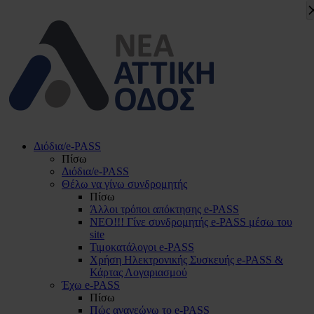
Διόδια/e-PASS
Πίσω
Διόδια/e-PASS
Θέλω να γίνω συνδρομητής
Πίσω
Άλλοι τρόποι απόκτησης e-PASS
ΝΕΟ!!! Γίνε συνδρομητής e-PASS μέσω του
site
Τιμοκατάλογοι e-PASS
Χρήση Ηλεκτρονικής Συσκευής e-PASS &
Κάρτας Λογαριασμού
Έχω e-PASS
Πίσω
Πώς ανανεώνω το e-PASS