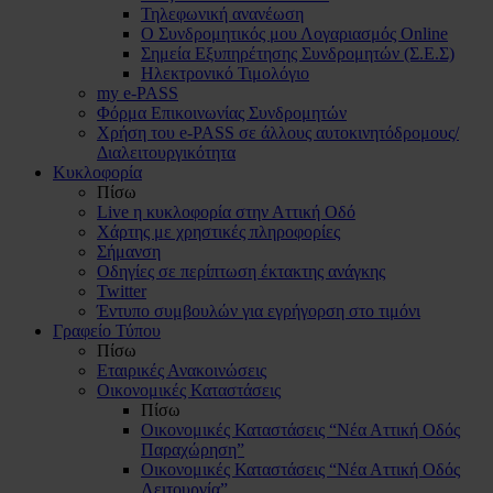
Τηλεφωνική ανανέωση
Ο Συνδρομητικός μου Λογαριασμός Online
Σημεία Εξυπηρέτησης Συνδρομητών (Σ.Ε.Σ)
Ηλεκτρονικό Τιμολόγιο
my e-PASS
Φόρμα Επικοινωνίας Συνδρομητών
Χρήση του e-PASS σε άλλους αυτοκινητόδρομους/
Διαλειτουργικότητα
Κυκλοφορία
Πίσω
Live η κυκλοφορία στην Αττική Οδό
Χάρτης με χρηστικές πληροφορίες
Σήμανση
Οδηγίες σε περίπτωση έκτακτης ανάγκης
Twitter
Έντυπο συμβουλών για εγρήγορση στο τιμόνι
Γραφείο Τύπου
Πίσω
Εταιρικές Ανακοινώσεις
Οικονομικές Καταστάσεις
Πίσω
Οικονομικές Καταστάσεις “Νέα Αττική Οδός
Παραχώρηση”
Οικονομικές Καταστάσεις “Νέα Αττική Οδός
Λειτουργία”