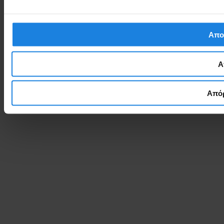
Απο
Α
Απόρ