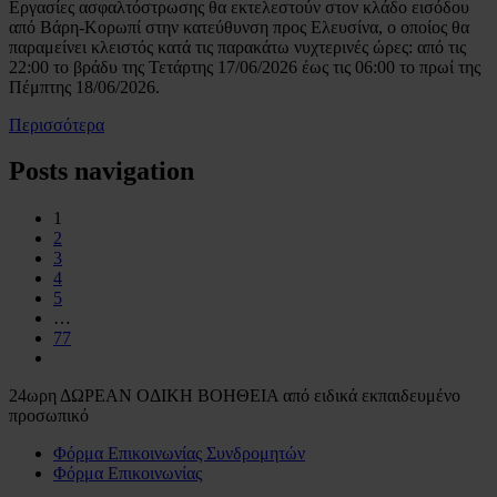
Εργασίες ασφαλτόστρωσης θα εκτελεστούν στον κλάδο εισόδου
από Βάρη-Κορωπί στην κατεύθυνση προς Ελευσίνα, ο οποίος θα
παραμείνει κλειστός κατά τις παρακάτω νυχτερινές ώρες: από τις
22:00 το βράδυ της Τετάρτης 17/06/2026 έως τις 06:00 το πρωί της
Πέμπτης 18/06/2026.
Περισσότερα
Posts navigation
1
2
3
4
5
…
77
24ωρη ΔΩΡΕΑΝ ΟΔΙΚΗ ΒΟΗΘΕΙΑ από ειδικά εκπαιδευμένο
προσωπικό
Φόρμα Επικοινωνίας Συνδρομητών
Φόρμα Επικοινωνίας