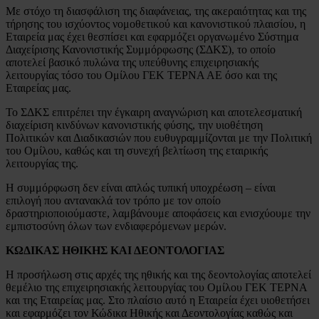
Με στόχο τη διασφάλιση της διαφάνειας, της ακεραιότητας και της
τήρησης του ισχύοντος νομοθετικού και κανονιστικού πλαισίου, η
Εταιρεία μας έχει θεσπίσει και εφαρμόζει οργανωμένο Σύστημα
Διαχείρισης Κανονιστικής Συμμόρφωσης (ΣΔΚΣ), το οποίο
αποτελεί βασικό πυλώνα της υπεύθυνης επιχειρησιακής
λειτουργίας τόσο του Ομίλου ΓΕΚ ΤΕΡΝΑ ΑΕ όσο και της
Εταιρείας μας.
Το ΣΔΚΣ επιτρέπει την έγκαιρη αναγνώριση και αποτελεσματική
διαχείριση κινδύνων κανονιστικής φύσης, την υιοθέτηση
Πολιτικών και Διαδικασιών που ευθυγραμμίζονται με την Πολιτική
του Ομίλου, καθώς και τη συνεχή βελτίωση της εταιρικής
λειτουργίας της.
Η συμμόρφωση δεν είναι απλώς τυπική υποχρέωση – είναι
επιλογή που αντανακλά τον τρόπο με τον οποίο
δραστηριοποιούμαστε, λαμβάνουμε αποφάσεις και ενισχύουμε την
εμπιστοσύνη όλων των ενδιαφερόμενων μερών.
ΚΩΔΙΚΑΣ ΗΘΙΚΗΣ ΚΑΙ ΔΕΟΝΤΟΛΟΓΙΑΣ
Η προσήλωση στις αρχές της ηθικής και της δεοντολογίας αποτελεί
θεμέλιο της επιχειρησιακής λειτουργίας του Ομίλου ΓΕΚ ΤΕΡΝΑ
και της Εταιρείας μας. Στο πλαίσιο αυτό η Εταιρεία έχει υιοθετήσει
και εφαρμόζει τον Κώδικα Ηθικής και Δεοντολογίας καθώς και