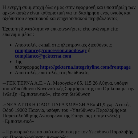
Η ενεργή συμμετοχή όλων μας στην εφαρμογή και υποστήριξη των
αρχών αυτών είναι καθοριστική για τη διατήρηση ενός υγιούς και
αξιόπιστου εργασιακού και επιχειρησιακού περιβάλλοντος.
Έχετε τη δυνατότητα να επικοινωνήσετε είτε ανώνυμα είτε
επώνυμα μέσω:
Αποστολής e-mail στις ηλεκτρονικές διευθύνσεις
compliance@concession.naodos.gr
ή
compliance@gekterna.com
Της
πλατφόρμας
https://gekterna.integrityline.com/frontpage
Αποστολής επιστολής στη διεύθυνση:
-«ΓΕΚ ΤΕΡΝΑ Α.Ε.» Λ. Μεσογείων 85, 115 26 Αθήνα, υπόψιν
του «Υπεύθυνου Κανονιστικής Συμμόρφωσης του Ομίλου» με την
ένδειξη «Εμπιστευτικό», είτε στη διεύθυνση
-«ΝΕΑ ΑΤΤΙΚΗ ΟΔΟΣ ΠΑΡΑΧΩΡΗΣΗ ΑΕ» 41,9 χλμ Αττικής
Οδού 19002 Παιανία, υπόψιν του «Υπεύθυνου Παραλαβής και
Παρακολούθησης Αναφορών» της Εταιρείας με την ένδειξη
«Εμπιστευτικό»
– Προφορικά έπειτα από συνάντηση με τον Υπεύθυνο Παραλαβής
και Παρακολούθησης Αναφορών.