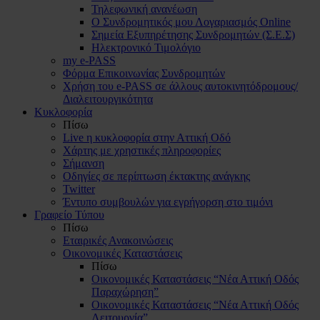
Τηλεφωνική ανανέωση
Ο Συνδρομητικός μου Λογαριασμός Online
Σημεία Εξυπηρέτησης Συνδρομητών (Σ.Ε.Σ)
Ηλεκτρονικό Τιμολόγιο
my e-PASS
Φόρμα Επικοινωνίας Συνδρομητών
Χρήση του e-PASS σε άλλους αυτοκινητόδρομους/
Διαλειτουργικότητα
Κυκλοφορία
Πίσω
Live η κυκλοφορία στην Αττική Οδό
Χάρτης με χρηστικές πληροφορίες
Σήμανση
Οδηγίες σε περίπτωση έκτακτης ανάγκης
Twitter
Έντυπο συμβουλών για εγρήγορση στο τιμόνι
Γραφείο Τύπου
Πίσω
Εταιρικές Ανακοινώσεις
Οικονομικές Καταστάσεις
Πίσω
Οικονομικές Καταστάσεις “Νέα Αττική Οδός
Παραχώρηση”
Οικονομικές Καταστάσεις “Νέα Αττική Οδός
Λειτουργία”