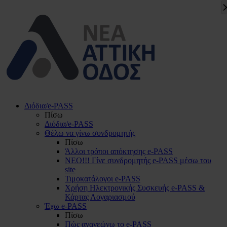
Διόδια/e-PASS
Πίσω
Διόδια/e-PASS
Θέλω να γίνω συνδρομητής
Πίσω
Άλλοι τρόποι απόκτησης e-PASS
ΝΕΟ!!! Γίνε συνδρομητής e-PASS μέσω του
site
Τιμοκατάλογοι e-PASS
Χρήση Ηλεκτρονικής Συσκευής e-PASS &
Κάρτας Λογαριασμού
Έχω e-PASS
Πίσω
Πώς ανανεώνω το e-PASS