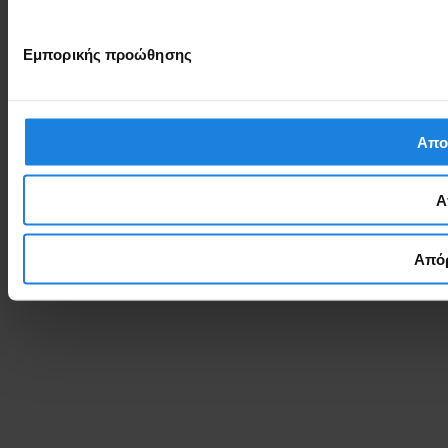
Εμπορικής προώθησης
Απο
Α
Απόρ