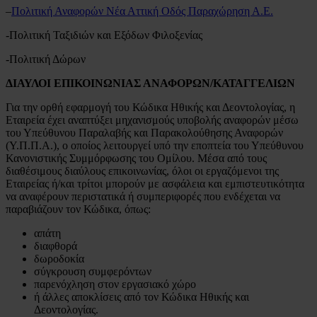
–
Πολιτική Αναφορών Νέα Αττική Οδός Παραχώρηση Α.Ε.
-Πολιτική Ταξιδιών και Εξόδων Φιλοξενίας
-Πολιτική Δώρων
ΔΙΑΥΛΟΙ ΕΠΙΚΟΙΝΩΝΙΑΣ ΑΝΑΦΟΡΩΝ/ΚΑΤΑΓΓΕΛΙΩΝ
Για την ορθή εφαρμογή του Κώδικα Ηθικής και Δεοντολογίας, η
Εταιρεία έχει αναπτύξει μηχανισμούς υποβολής αναφορών μέσω
του Υπεύθυνου Παραλαβής και Παρακολούθησης Αναφορών
(Υ.Π.Π.Α.), ο οποίος λειτουργεί υπό την εποπτεία του Υπεύθυνου
Κανονιστικής Συμμόρφωσης του Ομίλου. Μέσα από τους
διαθέσιμους διαύλους επικοινωνίας, όλοι οι εργαζόμενοι της
Εταιρείας ή/και τρίτοι μπορούν με ασφάλεια και εμπιστευτικότητα
να αναφέρουν περιστατικά ή συμπεριφορές που ενδέχεται να
παραβιάζουν τον Κώδικα, όπως:
απάτη
διαφθορά
δωροδοκία
σύγκρουση συμφερόντων
παρενόχληση στον εργασιακό χώρο
ή άλλες αποκλίσεις από τον Κώδικα Ηθικής και
Δεοντολογίας.