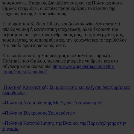
τους κανόνες Εταιρικής Διακυβέρνησης και τις Πολιτικές που ο
Όμιλος εφαρμόζει, οι οποίες προσδιορίζουν το πλαίσιο της
επιχειρηματικής λειτουργίας τους.
Η τήρηση του Κώδικα Ηθικής και Δεοντολογίας δεν αποτελεί
απλώς νομική ή κανονιστική υποχρέωση, αλλά έκφραση του
σεβασμού μας προς τους ανθρώπους μας, τους συνεργάτες μας,
τους πελάτες, τους προμηθευτές, την κοινωνία και το περιβάλλον
στο οποίο δραστηριοποιούμαστε.
Στο πλαίσιο αυτό, η Εταιρεία μας ακολουθεί τις παρακάτω
Πολιτικές του Ομίλου, τις οποίες μπορείτε να βρείτε και στο
σύνδεσμο που ακολουθεί
https://www.gekterna.com/el/the-
group/code-of-conduct/
-Πολιτική Κανονιστικής Συμμόρφωσης και ελέγχου διαφθοράς και
δωροδοκίας
–
Πολιτική Αντιμετώπισης Μη Υγιούς Ανταγωνισμού
–
Πολιτική Σύγκρουσης Συμφερόντων
–
Πολιτική Καταπολέμησης της Βίας και της Παρενόχλησης στην
Εργασία