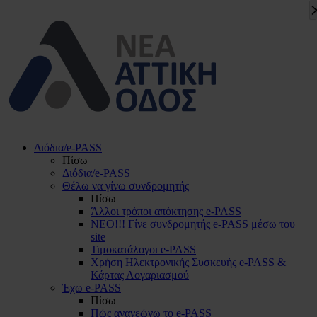
Διόδια/e-PASS
Πίσω
Διόδια/e-PASS
Θέλω να γίνω συνδρομητής
Πίσω
Άλλοι τρόποι απόκτησης e-PASS
ΝΕΟ!!! Γίνε συνδρομητής e-PASS μέσω του
site
Τιμοκατάλογοι e-PASS
Χρήση Ηλεκτρονικής Συσκευής e-PASS &
Κάρτας Λογαριασμού
Έχω e-PASS
Πίσω
Πώς ανανεώνω το e-PASS