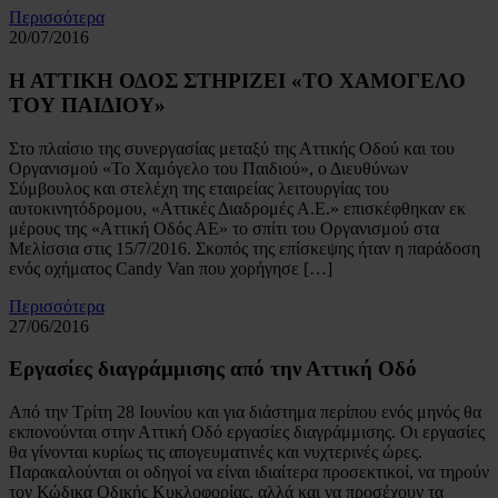
Περισσότερα
20/07/2016
Η ΑΤΤΙΚΗ ΟΔΟΣ ΣΤΗΡΙΖΕΙ «ΤΟ ΧΑΜΟΓΕΛΟ
ΤΟΥ ΠΑΙΔΙΟΥ»
Στο πλαίσιο της συνεργασίας μεταξύ της Αττικής Οδού και του
Οργανισμού «Το Χαμόγελο του Παιδιού», ο Διευθύνων
Σύμβουλος και στελέχη της εταιρείας λειτουργίας του
αυτοκινητόδρομου, «Αττικές Διαδρομές Α.Ε.» επισκέφθηκαν εκ
μέρους της «Αττική Οδός ΑΕ» το σπίτι του Οργανισμού στα
Μελίσσια στις 15/7/2016. Σκοπός της επίσκεψης ήταν η παράδοση
ενός οχήματος Candy Van που χορήγησε […]
Περισσότερα
27/06/2016
Εργασίες διαγράμμισης από την Αττική Οδό
Από την Τρίτη 28 Ιουνίου και για διάστημα περίπου ενός μηνός θα
εκπονούνται στην Αττική Οδό εργασίες διαγράμμισης. Οι εργασίες
θα γίνονται κυρίως τις απογευματινές και νυχτερινές ώρες.
Παρακαλούνται οι οδηγοί να είναι ιδιαίτερα προσεκτικοί, να τηρούν
τον Κώδικα Οδικής Κυκλοφορίας, αλλά και να προσέχουν τα