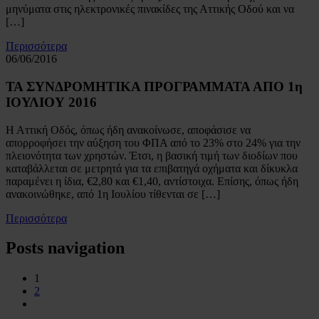
μηνύματα στις ηλεκτρονικές πινακίδες της Αττικής Οδού και να
[…]
Περισσότερα
06/06/2016
ΤΑ ΣΥΝΔΡΟΜΗΤΙΚΑ ΠΡΟΓΡΑΜΜΑΤΑ ΑΠΟ 1η
ΙΟΥΛΙΟΥ 2016
Η Αττική Οδός, όπως ήδη ανακοίνωσε, αποφάσισε να
απορροφήσει την αύξηση του ΦΠΑ από το 23% στο 24% για την
πλειονότητα των χρηστών. Έτσι, η βασική τιμή των διοδίων που
καταβάλλεται σε μετρητά για τα επιβατηγά οχήματα και δίκυκλα
παραμένει η ίδια, €2,80 και €1,40, αντίστοιχα. Επίσης, όπως ήδη
ανακοινώθηκε, από 1η Ιουλίου τίθενται σε […]
Περισσότερα
Posts navigation
1
2