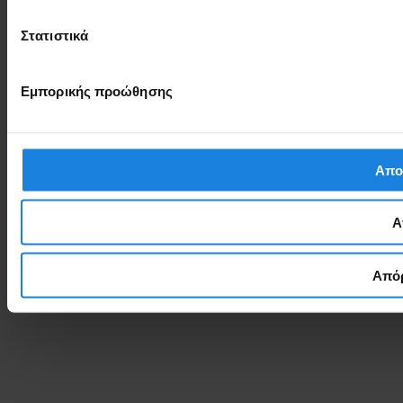
Στατιστικά
Εμπορικής προώθησης
Απο
Α
Απόρ