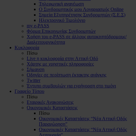
Τηλεφωνική ανανέωση
Ο Συνδρομητικός μου Λογαριασμός Online
Σημεία Εξυπηρέτησης Συνδρομητών (Σ.Ε.Σ)
Ηλεκτρονικό Τιμολόγιο
my e-PASS
Φόρμα Επικοινωνίας Συνδρομητών
Χρήση του e-PASS σε άλλους αυτοκινητόδρομους/
Διαλειτουργικότητα
Κυκλοφορία
Πίσω
Live η κυκλοφορία στην Αττική Οδό
Χάρτης με χρηστικές πληροφορίες
Σήμανση
Οδηγίες σε περίπτωση έκτακτης ανάγκης
Twitter
Έντυπο συμβουλών για εγρήγορση στο τιμόνι
Γραφείο Τύπου
Πίσω
Εταιρικές Ανακοινώσεις
Οικονομικές Καταστάσεις
Πίσω
Οικονομικές Καταστάσεις “Νέα Αττική Οδός
Παραχώρηση”
Οικονομικές Καταστάσεις “Νέα Αττική Οδός
Λειτουργία”