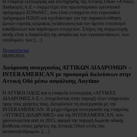
Η εταιρεία λειτουργίας και συντήρησης της Αττικής Οδού «Αττικές
Διαδρομές Α.Ε.» συμμετέχει στο πρωτοποριακό ερευνητικό
πρόγραμμα ZONeSEC, που είναι ενταγμένο στο ευρωπαϊκό
πρόγραμμα Η2020 και σχεδιάστηκε για την παρακολούθηση
ζωνών ευρείας κλίμακας (widezones) και τον άμεσο εντοπισμό
κακόβουλων και παράνομων ενεργειών. Στόχος της συμμετοχής
αυτής είναι η διαφύλαξη της ασφάλειας των εγκαταστάσεων, των
υποδομών, των […]
Περισσότερα
08/09/2016
Διεύρυνση συνεργασίας ΑΤΤΙΚΩΝ ΔΙΑΔΡΟΜΩΝ –
INTERAMERICAN με προσφορά διελεύσεων στην
Αττική Οδό μέσω ασφάλισης Anytime
Η ATTIKH ΟΔΟΣ και η εταιρεία λειτουργίας «ΑΤΤΙΚΕΣ
ΔΙΑΔΡΟΜΕΣ Α.Ε.», στοχεύοντας στην παροχή νέων υπηρεσιών
προς τους χρήστες τους, διευρύνουν τη συνεργασία με την
INTERAMERICAN. Η μέχρι σήμερα συνεργασία της εταιρείας
«ΑΤΤΙΚΕΣ ΔΙΑΔΡΟΜΕΣ» και της INTERAMERICAN, που
χρονολογείται από το 2015, αφορά την παροχή δωρεάν οδικής
βοήθειας στους χρήστες της Αττικής Οδού εντός του
αυτοκινητόδρομου. […]