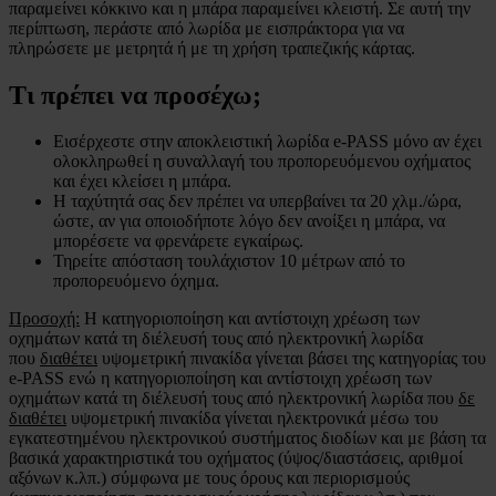
παραμείνει κόκκινο και η μπάρα παραμείνει κλειστή. Σε αυτή την
περίπτωση, περάστε από λωρίδα με εισπράκτορα για να
πληρώσετε με μετρητά ή με τη χρήση τραπεζικής κάρτας.
Τι πρέπει να προσέχω;
Εισέρχεστε στην αποκλειστική λωρίδα e-PASS μόνο αν έχει
ολοκληρωθεί η συναλλαγή του προπορευόμενου οχήματος
και έχει κλείσει η μπάρα.
Η ταχύτητά σας δεν πρέπει να υπερβαίνει τα 20 χλμ./ώρα,
ώστε, αν για οποιοδήποτε λόγο δεν ανοίξει η μπάρα, να
μπορέσετε να φρενάρετε εγκαίρως.
Τηρείτε απόσταση τουλάχιστον 10 μέτρων από το
προπορευόμενο όχημα.
Προσοχή:
Η κατηγοριοποίηση και αντίστοιχη χρέωση των
οχημάτων κατά τη διέλευσή τους από ηλεκτρονική λωρίδα
που
διαθέτει
υψομετρική πινακίδα γίνεται βάσει της κατηγορίας του
e-PASS ενώ η κατηγοριοποίηση και αντίστοιχη χρέωση των
οχημάτων κατά τη διέλευσή τους από ηλεκτρονική λωρίδα που
δε
διαθέτει
υψομετρική πινακίδα γίνεται ηλεκτρονικά μέσω του
εγκατεστημένου ηλεκτρονικού συστήματος διοδίων και με βάση τα
βασικά χαρακτηριστικά του οχήματος (ύψος/διαστάσεις, αριθμοί
αξόνων κ.λπ.) σύμφωνα με τους όρους και περιορισμούς