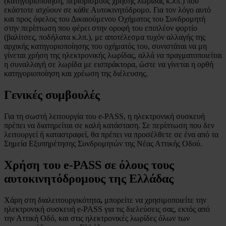
(κατηγοριοποίηση, περιορισμούς χρήσης λωρίδας κ.λπ.) που
εκάστοτε ισχύουν σε κάθε Αυτοκινητόδρομο. Για τον λόγο αυτό
και προς όφελος του Δικαιούμενου Οχήματος του Συνδρομητή
στην περίπτωση που φέρει στην οροφή του επιπλέον φορτίο
(βαλίτσες, ποδήλατα κ.λπ.), με αποτέλεσμα τυχόν αλλαγής της
αρχικής κατηγοριοποίησης του οχήματός του, συνιστάται να μη
γίνεται χρήση της ηλεκτρονικής λωρίδας, αλλά να πραγματοποιείται
η συναλλαγή σε λωρίδα με εισπράκτορα, ώστε να γίνεται η ορθή
κατηγοριοποίηση και χρέωση της διέλευσης.
Γενικές συμβουλές
Για τη σωστή λειτουργία του e-PASS, η ηλεκτρονική συσκευή
πρέπει να διατηρείται σε καλή κατάσταση. Σε περίπτωση που δεν
λειτουργεί ή καταστραφεί, θα πρέπει να προσέλθετε σε ένα από τα
Σημεία Εξυπηρέτησης Συνδρομητών της Νέας Αττικής Οδού.
Xρήση του e-PASS σε όλους τους
αυτοκινητόδρομους της Ελλάδας
Χάρη στη διαλειτουργικότητα
,
μπορείτε να χρησιμοποιείτε την
ηλεκτρονική συσκευή e-PASS για τις διελεύσεις σας, εκτός από
την Αττική Οδό, και στις ηλεκτρονικές λωρίδες όλων των