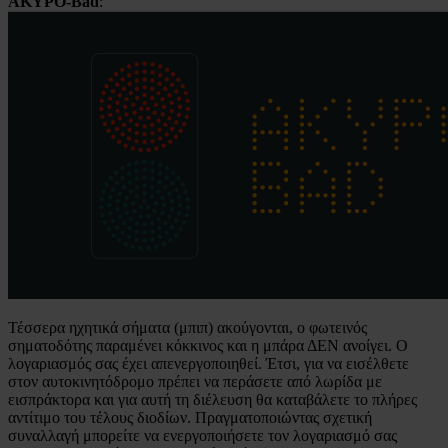
ΑΚΥΡΟ-Bad
:
Τέσσερα ηχητικά σήματα (μπιπ) ακούγονται, ο φωτεινός
σηματοδότης παραμένει κόκκινος και η μπάρα ΔΕΝ ανοίγει. Ο
λογαριασμός σας έχει απενεργοποιηθεί. Έτσι, για να εισέλθετε
στον αυτοκινητόδρομο πρέπει να περάσετε από λωρίδα με
εισπράκτορα και για αυτή τη διέλευση θα καταβάλετε το πλήρες
αντίτιμο του τέλους διοδίων. Πραγματοποιώντας σχετική
συναλλαγή μπορείτε να ενεργοποιήσετε τον λογαριασμό σας