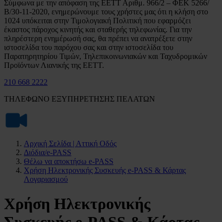
Σύμφωνα με την απόφαση της ΕΕΤΤ Αριθμ. 966/2 – ΦΕΚ 5266/
Β/30-11-2020, ενημερώνουμε τους χρήστες μας ότι η κλήση στο
1024 υπόκειται στην Τιμολογιακή Πολιτική που εφαρμόζει
έκαστος πάροχος κινητής και σταθερής τηλεφωνίας. Για την
πληρέστερη ενημέρωσή σας, θα πρέπει να ανατρέξετε στην
ιστοσελίδα του παρόχου σας και στην ιστοσελίδα του
Παρατηρητηρίου Τιμών, Τηλεπικοινωνιακών και Ταχυδρομικών
Προϊόντων Λιανικής της ΕΕΤΤ.
210 668 2222
ΤΗΛΕΦΩΝΟ ΕΞΥΠΗΡΕΤΗΣΗΣ ΠΕΛΑΤΩΝ
Αρχική Σελίδα | Αττική Οδός
Διόδια/e-PASS
Θέλω να αποκτήσω e-PASS
Χρήση Ηλεκτρονικής Συσκευής e-PASS & Κάρτας
Λογαριασμού
Χρήση Ηλεκτρονικής
Συσκευής e-PASS & Κάρτας