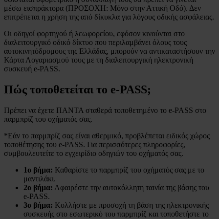
μέσω εισπράκτορα (ΠΡΟΣΟΧΗ: Μόνο στην Αττική Οδό). Δεν
επιτρέπεται η χρήση της από δίκυκλα για λόγους οδικής ασφάλειας.
Οι οδηγοί φορτηγού ή λεωφορείου, εφόσον κινούνται στο
διαλειτουργικό οδικό δίκτυο που περιλαμβάνει όλους τους
αυτοκινητόδρομους της Ελλάδας, μπορούν να αντικαταστήσουν την
Κάρτα Λογαριασμού τους με τη διαλειτουργική ηλεκτρονική
συσκευή e-PASS.
Πώς τοποθετείται το
e-PASS
;
Πρέπει να έχετε ΠΑΝΤΑ σταθερά τοποθετημένο το e-PASS στο
παρμπρίζ του οχήματός σας.
*Εάν το παρμπρίζ σας είναι αθερμικό, προβλέπεται ειδικός χώρος
τοποθέτησης του e-PASS. Για περισσότερες πληροφορίες,
συμβουλευτείτε το εγχειρίδιο οδηγιών του οχήματός σας.
1ο βήμα:
Καθαρίστε το παρμπρίζ του οχήματός σας με το
μαντιλάκι.
2ο βήμα:
Αφαιρέστε την αυτοκόλλητη ταινία της βάσης του
e-PASS.
3ο βήμα:
Κολλήστε με προσοχή τη βάση της ηλεκτρονικής
συσκευής στο εσωτερικό του παρμπρίζ και τοποθετήστε το