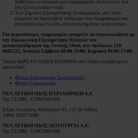
διαθέσιμο το ιστορικό των λογαριασμών διελεύσεων των
δύο (2) τελευταίων ετών.
Των Σημείων Εξυπηρέτησης Συνδρομητών, από όπου
μπορείτε να παραλάβετε αντίγραφο του λογαριασμού σας
αυτοπροσώπως ή μέσω εξουσιοδοτημένου εκπροσώπου.
Για περισσότερες πληροφορίες μπορείτε να επικοινωνήσετε με
την Τηλεφωνική Εξυπηρέτηση Πελατών του
αυτοκινητόδρομου της Αττικής Οδού, στο τηλέφωνο 210-
6682222,
Δευτέρα-Σάββατο 08:00-19:00, Κυριακή 09:00-17:00.
24ωρη ΔΩΡΕΑΝ ΟΔΙΚΗ ΒΟΗΘΕΙΑ από ειδικά εκπαιδευμένο
προσωπικό
Φόρμα Επικοινωνίας Συνδρομητών
Φόρμα Επικοινωνίας
ΝΕΑ ΑΤΤΙΚΗ ΟΔΟΣ ΠΑΡΑΧΩΡΗΣΗ Α.Ε
Αρ. Γ.Ε.ΜΗ.: 178847001000
Έδρα: Λεωφόρος Μεσογείων 85, 115 26 Αθήνα
ΑΦΜ: 802573600
ΝΕΑ ΑΤΤΙΚΗ ΟΔΟΣ ΛΕΙΤΟΥΡΓΙΑ Α.Ε.
Αρ. Γ.Ε.ΜΗ.: 178852001000