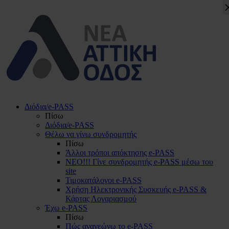
Διόδια/e-PASS
Πίσω
Διόδια/e-PASS
Θέλω να γίνω συνδρομητής
Πίσω
Άλλοι τρόποι απόκτησης e-PASS
ΝΕΟ!!! Γίνε συνδρομητής e-PASS μέσω του
site
Τιμοκατάλογοι e-PASS
Χρήση Ηλεκτρονικής Συσκευής e-PASS &
Κάρτας Λογαριασμού
Έχω e-PASS
Πίσω
Πώς ανανεώνω το e-PASS