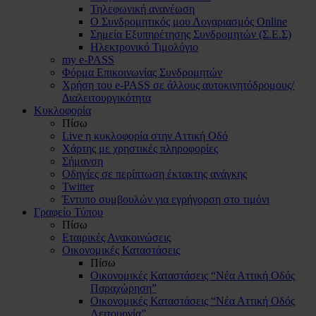
Τηλεφωνική ανανέωση
Ο Συνδρομητικός μου Λογαριασμός Online
Σημεία Εξυπηρέτησης Συνδρομητών (Σ.Ε.Σ)
Ηλεκτρονικό Τιμολόγιο
my e-PASS
Φόρμα Επικοινωνίας Συνδρομητών
Χρήση του e-PASS σε άλλους αυτοκινητόδρομους/
Διαλειτουργικότητα
Κυκλοφορία
Πίσω
Live η κυκλοφορία στην Αττική Οδό
Χάρτης με χρηστικές πληροφορίες
Σήμανση
Οδηγίες σε περίπτωση έκτακτης ανάγκης
Twitter
Έντυπο συμβουλών για εγρήγορση στο τιμόνι
Γραφείο Τύπου
Πίσω
Εταιρικές Ανακοινώσεις
Οικονομικές Καταστάσεις
Πίσω
Οικονομικές Καταστάσεις “Νέα Αττική Οδός
Παραχώρηση”
Οικονομικές Καταστάσεις “Νέα Αττική Οδός
Λειτουργία”