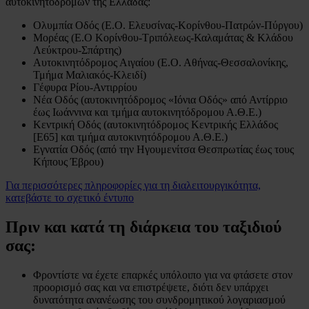
αυτοκινητόδρομων της Ελλάδας:
Ολυμπία Οδός (Ε.Ο. Ελευσίνας-Κορίνθου-Πατρών-Πύργου)
Μορέας (Ε.Ο Κορίνθου-Τριπόλεως-Καλαμάτας & Κλάδου
Λεύκτρου-Σπάρτης)
Αυτοκινητόδρομος Αιγαίου (Ε.Ο. Αθήνας-Θεσσαλονίκης,
Τμήμα Μαλιακός-Κλειδί)
Γέφυρα Ρίου-Αντιρρίου
Νέα Οδός (αυτοκινητόδρομος «Ιόνια Οδός» από Αντίρριο
έως Ιωάννινα και τμήμα αυτοκινητόδρομου Α.Θ.Ε.)
Κεντρική Οδός (αυτοκινητόδρομος Κεντρικής Ελλάδος
[Ε65] και τμήμα αυτοκινητόδρομου Α.Θ.Ε.)
Εγνατία Οδός (από την Ηγουμενίτσα Θεσπρωτίας έως τους
Κήπους Έβρου)
Για περισσότερες πληροφορίες για τη διαλειτουργικότητα,
κατεβάστε το σχετικό έντυπο
Πριν και κατά τη διάρκεια του ταξιδιού
σας:
Φροντίστε να έχετε επαρκές υπόλοιπο για να φτάσετε στον
προορισμό σας και να επιστρέψετε, διότι δεν υπάρχει
δυνατότητα ανανέωσης του συνδρομητικού λογαριασμού