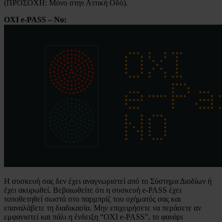
(ΠΡΟΣΟΧΗ: Μόνο στην Αττική Οδό).
ΟΧΙ e-PASS – Νο:
Η συσκευή σας δεν έχει αναγνωριστεί από το Σύστημα Διοδίων ή
έχει ακυρωθεί. Βεβαιωθείτε ότι η συσκευή e-PASS έχει
τοποθετηθεί σωστά στο παρμπρίζ του οχήματός σας και
επαναλάβετε τη διαδικασία. Μην επιχειρήσετε να περάσετε αν
εμφανιστεί και πάλι η ένδειξη “ΟΧΙ e-PASS”, το φανάρι