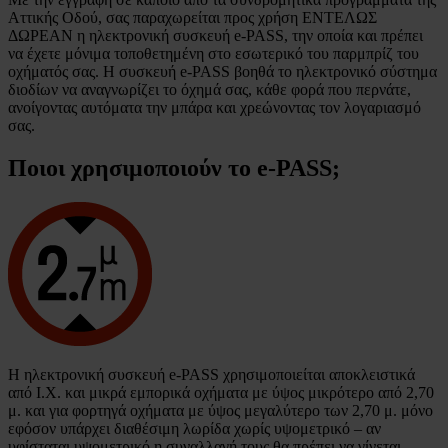
Αττικής Οδού, σας παραχωρείται προς χρήση ΕΝΤΕΛΩΣ
ΔΩΡΕΑΝ η ηλεκτρονική συσκευή e-PASS, την οποία και πρέπει
να έχετε μόνιμα τοποθετημένη στο εσωτερικό του παρμπρίζ του
οχήματός σας. Η συσκευή e-PASS βοηθά το ηλεκτρονικό σύστημα
διοδίων να αναγνωρίζει το όχημά σας, κάθε φορά που περνάτε,
ανοίγοντας αυτόματα την μπάρα και χρεώνοντας τον λογαριασμό
σας.
Ποιοι χρησιμοποιούν το
e-PASS
;
Η ηλεκτρονική συσκευή e-PASS χρησιμοποιείται αποκλειστικά
από Ι.Χ. και μικρά εμπορικά οχήματα με ύψος μικρότερο από 2,70
μ. και για φορτηγά οχήματα με ύψος μεγαλύτερο των 2,70 μ. μόνο
εφόσον υπάρχει διαθέσιμη λωρίδα χωρίς υψομετρικό – αν
υφίσταται υψομετρικό η συναλλαγή τους θα πρέπει να γίνεται