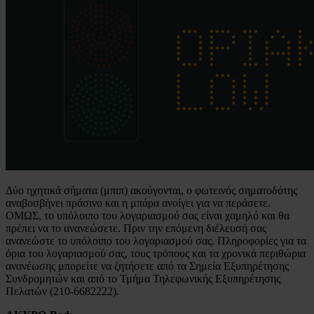
Δύο ηχητικά σήματα (μπιπ) ακούγονται, ο φωτεινός σηματοδότης
αναβοσβήνει πράσινο και η μπάρα ανοίγει για να περάσετε.
ΟΜΩΣ, το υπόλοιπο του λογαριασμού σας είναι χαμηλό και θα
πρέπει να το ανανεώσετε. Πριν την επόμενη διέλευσή σας
ανανεώστε το υπόλοιπο του λογαριασμού σας. Πληροφορίες για τα
όρια του λογαριασμού σας, τους τρόπους και τα χρονικά περιθώρια
ανανέωσης μπορείτε να ζητήσετε από τα Σημεία Εξυπηρέτησης
Συνδρομητών και από το Τμήμα Τηλεφωνικής Εξυπηρέτησης
Πελατών (210-6682222).