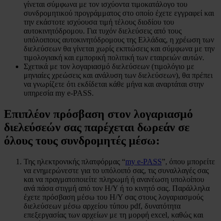
γίνεται σύμφωνα με τον ισχύοντα τιμοκατάλογο του
συνδρομητικού προγράμματος στο οποίο έχετε εγγραφεί και
την εκάστοτε ισχύουσα τιμή τέλους διοδίου του
αυτοκινητόδρομου. Για τυχόν διελεύσεις από τους
υπόλοιπους αυτοκινητόδρομους της Ελλάδας, η χρέωση των
διελεύσεων θα γίνεται χωρίς εκπτώσεις και σύμφωνα με την
τιμολογιακή και εμπορική πολιτική των εταιρειών αυτών.
Σχετικά με τον λογαριασμό διελεύσεων (τιμολόγιο με
μηνιαίες χρεώσεις και ανάλυση των διελεύσεων), θα πρέπει
να γνωρίζετε ότι εκδίδεται κάθε μήνα και αναρτάται στην
υπηρεσία my e-PASS.
Επιπλέον πρόσβαση στον λογαριασμό
διελεύσεών σας παρέχεται δωρεάν σε
όλους τους συνδρομητές μέσω:
Της ηλεκτρονικής πλατφόρμας “
my e-PASS
”, όπου μπορείτε
να ενημερώνεστε για το υπόλοιπό σας, τις συναλλαγές σας
και να πραγματοποιείτε πληρωμή ή ανανέωση υπολοίπου
ανά πάσα στιγμή από τον Η/Υ ή το κινητό σας. Παράλληλα
έχετε πρόσβαση μέσω του Η/Υ σας στους λογαριασμούς
διελεύσεων μέσω αρχείου τύπου pdf, δυνατότητα
επεξεργασίας των αρχείων με τη μορφή excel, καθώς και