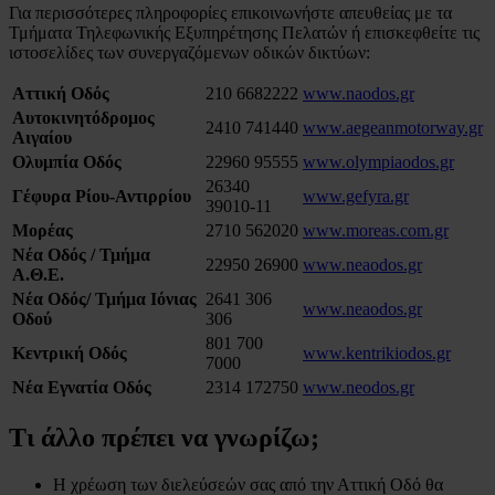
Για περισσότερες πληροφορίες επικοινωνήστε απευθείας με τα
Τμήματα Τηλεφωνικής Εξυπηρέτησης Πελατών ή επισκεφθείτε τις
ιστοσελίδες των συνεργαζόμενων οδικών δικτύων:
Αττική Οδός
210 6682222
www.naodos.gr
Αυτοκινητόδρομος
2410 741440
www.aegeanmotorway.gr
Αιγαίου
Ολυμπία Οδός
22960 95555
www.olympiaodos.gr
26340
Γέφυρα Ρίου-Αντιρρίου
www.gefyra.gr
39010-11
Μορέας
2710 562020
www.moreas.com.gr
Νέα Οδός / Τμήμα
22950 26900
www.neaodos.gr
Α.Θ.Ε.
Νέα Οδός/ Τμήμα Ιόνιας
2641 306
www.neaodos.gr
Οδού
306
801 700
Κεντρική Οδός
www.kentrikiodos.gr
7000
Νέα Εγνατία Οδός
2314 172750
www.neodos.gr
Τι άλλο πρέπει να γνωρίζω;
Η χρέωση των διελεύσεών σας από την Αττική Οδό θα