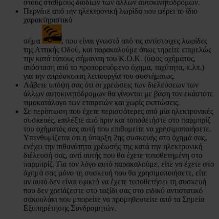
στους σταθμούς διοδίων των άλλων αυτοκινητόδρομων.
Περνάτε από την ηλεκτρονική λωρίδα που φέρει το ίδιο
χαρακτηριστικό
σήμα
, που είναι γνωστό από τις αντίστοιχες λωρίδες
της Αττικής Οδού, και παρακαλούμε όπως τηρείτε επιμελώς
την κατά τόπους σήμανση του Κ.Ο.Κ. (ύψος οχήματος,
απόσταση από το προπορευόμενο όχημα, ταχύτητα, κ.λπ.)
για την απρόσκοπτη λειτουργία του συστήματος.
Λάβετε υπόψη σας ότι οι χρεώσεις των διελεύσεων των
άλλων αυτοκινητόδρομων θα γίνονται με βάση τον εκάστοτε
τιμοκατάλογο των εταιρειών και χωρίς εκπτώσεις.
Σε περίπτωση που έχετε περισσότερες από μία ηλεκτρονικές
συσκευές, επιλέξτε από πριν και τοποθετήστε στο παρμπρίζ
του οχήματός σας αυτή που επιθυμείτε να χρησιμοποιήσετε.
Υπενθυμίζεται ότι η ύπαρξη 2ης συσκευής στο όχημά σας,
ενέχει την πιθανότητα χρέωσής της κατά την ηλεκτρονική
διέλευσή σας, αντί αυτής που θα έχετε τοποθετημένη στο
παρμπρίζ. Για τον λόγο αυτό παρακαλούμε, είτε να έχετε στο
όχημά σας μόνο τη συσκευή που θα χρησιμοποιήσετε, είτε
αν αυτό δεν είναι εφικτό να έχετε τοποθετήσει τη συσκευή
που δεν χρειάζεστε στο ταξίδι σας στο ειδικό αντιστατικό
σακουλάκι που μπορείτε να προμηθευτείτε από τα Σημεία
Εξυπηρέτησης Συνδρομητών.