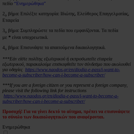
πεδίο
“Ενημερώθηκα”
2
βήμα: Επιλέξτε κατηγορία: Ιδιώτης, Ελεύθερος Επαγγελματίας,
ο
Εταιρεία
3
βήμα: Συμπληρώστε τα πεδία που εμφανίζονται. Τα πεδία
ο
με
*
είναι υποχρεωτικά.
4
βήμα: Επισυνάψτε τα απαιτούμενα δικαιολογητικά.
ο
***Εάν είστε πολίτης εξωτερικού ή εκπροσωπείτε εταιρεία
εξωτερικού, παρακαλούμε επισκεφθείτε τον σύνδεσμο που ακολουθεί
για οδηγίες
https://www.naodos.gr/en/diodia-e-pass/i-want-to-
become-a-subscriber/how-can-i-become-a-subscriber/
***If you are a foreign citizen or you represent a foreign company,
please visit the following link for instructions
https://www.naodos.gr/en/diodia-e-pass/i-want-to-become-a-
subscriber/how-can-i-become-a-subscriber/
Προσοχή! Για να γίνει δεκτό το αίτημα, πρέπει να επισυνάψετε
το σύνολο των δικαιολογητικών που αναφέρονται.
Ενημερώθηκα