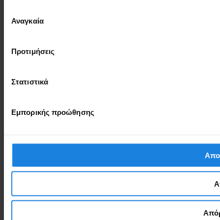
Επιλογή
Αναγκαία
συγκατάθεσης
Προτιμήσεις
Στατιστικά
Εμπορικής προώθησης
Απο
Α
Απόρ