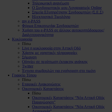
Τηλεφωνική ανανέωση
Ο Συνδρομητικός μου Λογαριασμός Online
Σημεία Εξυπηρέτησης Συνδρομητών (Σ.Ε.Σ)
Ηλεκτρονικό Τιμολόγιο
my e-PASS
Φόρμα Επικοινωνίας Συνδρομητών
Χρήση του e-PASS σε άλλους αυτοκινητόδρομους/
Διαλειτουργικότητα
Κυκλοφορία
Πίσω
Live η κυκλοφορία στην Αττική Οδό
Χάρτης με χρηστικές πληροφορίες
Σήμανση
Οδηγίες σε περίπτωση έκτακτης ανάγκης
Twitter
Έντυπο συμβουλών για εγρήγορση στο τιμόνι
Γραφείο Τύπου
Πίσω
Εταιρικές Ανακοινώσεις
Οικονομικές Καταστάσεις
Πίσω
Οικονομικές Καταστάσεις “Νέα Αττική Οδός
Παραχώρηση”
Οικονομικές Καταστάσεις “Νέα Αττική Οδός
Λειτουργία”