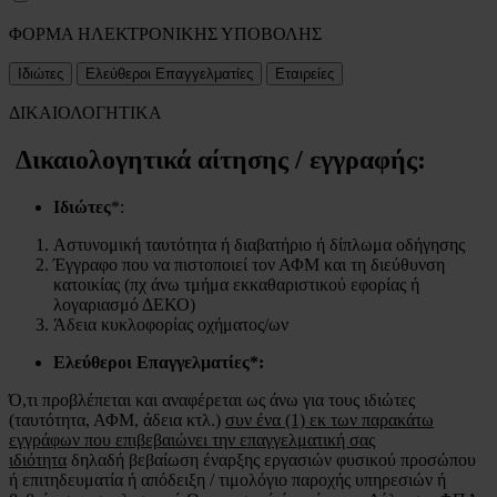
ΦΟΡΜΑ ΗΛΕΚΤΡΟΝΙΚΗΣ ΥΠΟΒΟΛΗΣ
Ιδιώτες
Ελεύθεροι Επαγγελματίες
Εταιρείες
ΔΙΚΑΙΟΛΟΓΗΤΙΚΑ
Δικαιολογητικά αίτησης / εγγραφής:
Ιδιώτες
*:
Αστυνομική ταυτότητα ή διαβατήριο ή δίπλωμα οδήγησης
Έγγραφο που να πιστοποιεί τον ΑΦΜ και τη διεύθυνση
κατοικίας (πχ άνω τμήμα εκκαθαριστικού εφορίας ή
λογαριασμό ΔΕΚΟ)
Άδεια κυκλοφορίας οχήματος/ων
Ελεύθεροι Επαγγελματίες*:
Ό,τι προβλέπεται και αναφέρεται ως άνω για τους ιδιώτες
(ταυτότητα, ΑΦΜ, άδεια κτλ.)
συν ένα (1) εκ των παρακάτω
εγγράφων που επιβεβαιώνει την επαγγελματική σας
ιδιότητα
δηλαδή βεβαίωση έναρξης εργασιών φυσικού προσώπου
ή επιτηδευματία ή απόδειξη / τιμολόγιο παροχής υπηρεσιών ή