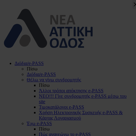
Διόδια/e-PASS
Πίσω
Διόδια/e-PASS
Θέλω να γίνω συνδρομητής
Πίσω
Άλλοι τρόποι απόκτησης e-PASS
ΝΕΟ!!! Γίνε συνδρομητής e-PASS μέσω του
site
Τιμοκατάλογοι e-PASS
Χρήση Ηλεκτρονικής Συσκευής e-PASS &
Κάρτας Λογαριασμού
Έχω e-PASS
Πίσω
Πώς ανανεώνω το e-PASS