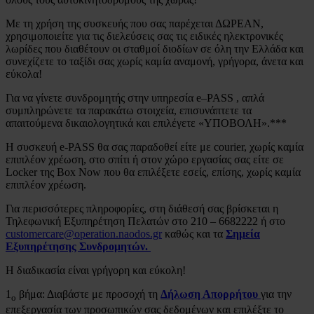
Με τη χρήση της συσκευής που σας παρέχεται ΔΩΡΕΑΝ,
χρησιμοποιείτε για τις διελεύσεις σας τις ειδικές ηλεκτρονικές
λωρίδες που διαθέτουν οι σταθμοί διοδίων σε όλη την Ελλάδα και
συνεχίζετε το ταξίδι σας χωρίς καμία αναμονή, γρήγορα, άνετα και
εύκολα!
Για να γίνετε συνδρομητής στην υπηρεσία e–PASS , απλά
συμπληρώνετε τα παρακάτω στοιχεία, επισυνάπτετε τα
απαιτούμενα δικαιολογητικά και επιλέγετε «ΥΠΟΒΟΛΗ».***
Η συσκευή e-PASS θα σας παραδοθεί είτε με courier, χωρίς καμία
επιπλέον χρέωση, στο σπίτι ή στον χώρο εργασίας σας είτε σε
Locker της Box Now που θα επιλέξετε εσείς, επίσης, χωρίς καμία
επιπλέον χρέωση.
Για περισσότερες πληροφορίες, στη διάθεσή σας βρίσκεται η
Τηλεφωνική Εξυπηρέτηση Πελατών στο 210 – 6682222 ή στο
customercare@operation.naodos.gr
καθώς και τα
Σημεία
Εξυπηρέτησης Συνδρομητών.
Η διαδικασία είναι γρήγορη και εύκολη!
1
βήμα: Διαβάστε με προσοχή τη
Δήλωση Απορρήτου
για την
ο
επεξεργασία των προσωπικών σας δεδομένων και επιλέξτε το