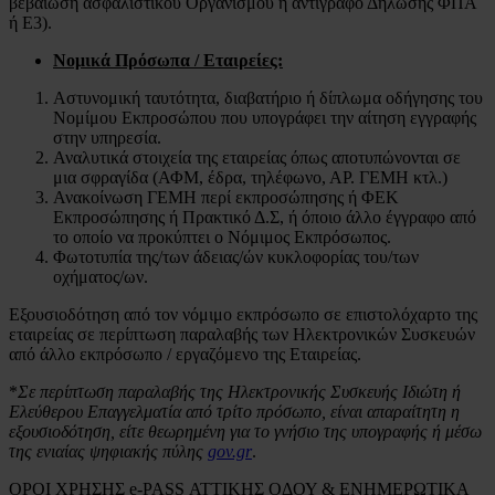
βεβαίωση ασφαλιστικού Οργανισμού ή αντίγραφο Δήλωσης ΦΠΑ
ή Ε3).
Νομικά Πρόσωπα / Εταιρείες:
Αστυνομική ταυτότητα, διαβατήριο ή δίπλωμα οδήγησης του
Νομίμου Εκπροσώπου που υπογράφει την αίτηση εγγραφής
στην υπηρεσία.
Αναλυτικά στοιχεία της εταιρείας όπως αποτυπώνονται σε
μια σφραγίδα (ΑΦΜ, έδρα, τηλέφωνο, ΑΡ. ΓΕΜΗ κτλ.)
Ανακοίνωση ΓΕΜΗ περί εκπροσώπησης ή ΦΕΚ
Εκπροσώπησης ή Πρακτικό Δ.Σ, ή όποιο άλλο έγγραφο από
το οποίο να προκύπτει ο Νόμιμος Εκπρόσωπος.
Φωτοτυπία της/των άδειας/ών κυκλοφορίας του/των
οχήματος/ων.
Εξουσιοδότηση από τον νόμιμο εκπρόσωπο σε επιστολόχαρτο της
εταιρείας σε περίπτωση παραλαβής των Ηλεκτρονικών Συσκευών
από άλλο εκπρόσωπο / εργαζόμενο της Εταιρείας.
*
Σε περίπτωση παραλαβής της Ηλεκτρονικής Συσκευής Ιδιώτη ή
Ελεύθερου Επαγγελματία από τρίτο πρόσωπο, είναι απαραίτητη η
εξουσιοδότηση, είτε θεωρημένη για το γνήσιο της υπογραφής ή μέσω
της ενιαίας ψηφιακής πύλης
gov.gr
.
ΟΡΟΙ ΧΡΗΣΗΣ e-PASS ΑΤΤΙΚΗΣ ΟΔΟΥ & ΕΝΗΜΕΡΩΤΙΚΑ