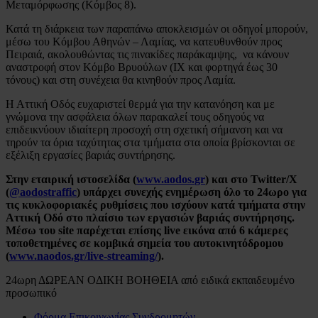
Μεταμόρφωσης (Κόμβος 8).
Κατά τη διάρκεια των παραπάνω αποκλεισμών οι οδηγοί μπορούν,
μέσω του Κόμβου Αθηνών – Λαμίας, να κατευθυνθούν προς
Πειραιά, ακολουθώντας τις πινακίδες παράκαμψης, να κάνουν
αναστροφή στον Κόμβο Βρυούλων (ΙΧ και φορτηγά έως 30
τόνους) και στη συνέχεια θα κινηθούν προς Λαμία.
Η Αττική Οδός ευχαριστεί θερμά για την κατανόηση και με
γνώμονα την ασφάλεια όλων παρακαλεί τους οδηγούς να
επιδεικνύουν ιδιαίτερη προσοχή στη σχετική σήμανση και να
τηρούν τα όρια ταχύτητας στα τμήματα στα οποία βρίσκονται σε
εξέλιξη εργασίες βαριάς συντήρησης.
Στην εταιρική ιστοσελίδα
(
www
.
aodos
.
gr
) και στο
Twitter
/
X
(
@
aodostraffic
) υπάρχει συνεχής ενημέρωση όλο το 24ωρο γ
ια
τις κυκλοφοριακές ρυθμίσεις που ισχύουν κατά τμήματα στην
Αττική Οδό στο πλαίσιο των εργασιών βαριάς συντήρησης
.
Μέσω του
site
παρέχεται επίσης live εικόνα από 6 κάμερες
τοποθετημένες σε κομβικά σημεία του αυτοκινητόδρομου
(
www.naodos.gr/live-streaming/
).
24ωρη ΔΩΡΕΑΝ ΟΔΙΚΗ ΒΟΗΘΕΙΑ από ειδικά εκπαιδευμένο
προσωπικό
Φόρμα Επικοινωνίας Συνδρομητών