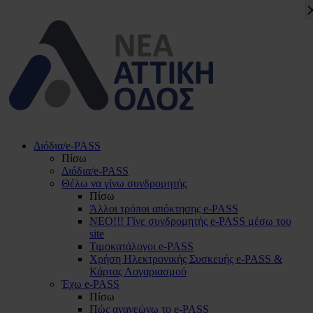
Διόδια/e-PASS
Πίσω
Διόδια/e-PASS
Θέλω να γίνω συνδρομητής
Πίσω
Άλλοι τρόποι απόκτησης e-PASS
ΝΕΟ!!! Γίνε συνδρομητής e-PASS μέσω του
site
Τιμοκατάλογοι e-PASS
Χρήση Ηλεκτρονικής Συσκευής e-PASS &
Κάρτας Λογαριασμού
Έχω e-PASS
Πίσω
Πώς ανανεώνω το e-PASS