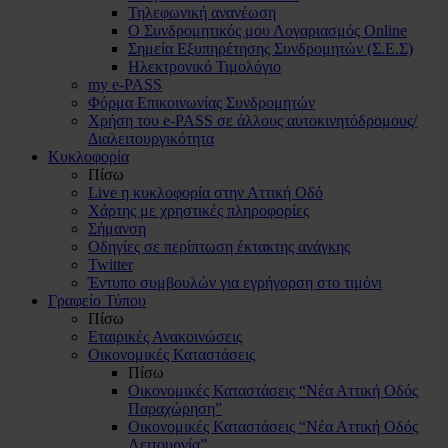
Τηλεφωνική ανανέωση
Ο Συνδρομητικός μου Λογαριασμός Online
Σημεία Εξυπηρέτησης Συνδρομητών (Σ.Ε.Σ)
Ηλεκτρονικό Τιμολόγιο
my e-PASS
Φόρμα Επικοινωνίας Συνδρομητών
Χρήση του e-PASS σε άλλους αυτοκινητόδρομους/
Διαλειτουργικότητα
Κυκλοφορία
Πίσω
Live η κυκλοφορία στην Αττική Οδό
Χάρτης με χρηστικές πληροφορίες
Σήμανση
Οδηγίες σε περίπτωση έκτακτης ανάγκης
Twitter
Έντυπο συμβουλών για εγρήγορση στο τιμόνι
Γραφείο Τύπου
Πίσω
Εταιρικές Ανακοινώσεις
Οικονομικές Καταστάσεις
Πίσω
Οικονομικές Καταστάσεις “Νέα Αττική Οδός
Παραχώρηση”
Οικονομικές Καταστάσεις “Νέα Αττική Οδός
Λειτουργία”