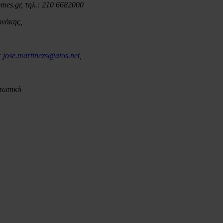
omes
.
gr, τηλ.: 210 6682000
ωνάκης,
:
jose.martinezs@atos.net
,
σωπικό