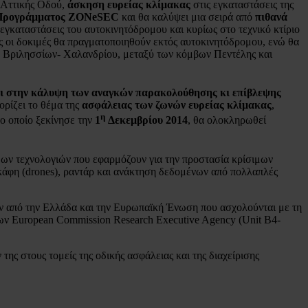
ς Αττικής Οδού,
άσκηση ευρείας κλίμακας
στις εγκαταστάσεις της
 Προγράμματος
ZONeSEC
και θα καλύψει μια σειρά από
πιθανά
 εγκαταστάσεις του αυτοκινητόδρομου και κυρίως στο τεχνικό κτίριο
ς οι δοκιμές θα πραγματοποιηθούν εκτός αυτοκινητόδρομου, ενώ θα
ή Βριλησσίων- Χαλανδρίου, μεταξύ των κόμβων Πεντέλης και
ει στην κάλυψη των αναγκών παρακολούθησης κι επίβλεψης
ρίζει το θέμα της
ασφάλειας των ζωνών ευρείας κλίμακας
,
η
το οποίο ξεκίνησε την
1
Δεκεμβρίου 2014
, θα ολοκληρωθεί
μων τεχνολογιών που εφαρμόζουν για την προστασία κρίσιμων
άφη (drones), ραντάρ και ανάκτηση δεδομένων από πολλαπλές
ν από την Ελλάδα και την Ευρωπαϊκή Ένωση που ασχολούνται με τη
των European Commission Research Executive Agency (Unit B4-
ης στους τομείς της οδικής ασφάλειας και της διαχείρισης