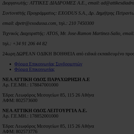
Διοργανωτής: ΑΤΤΙΚΕΣ ΔΙΑΔΡΟΜΕΣ Α.Ε.,
email
:
ad
@
attikesdiadr
Συντονιστής Προγράμματος:
EXODUS
S
.Α., Δρ. Δημήτρης Πετραντ
email
:
d
petr@
e
xodussa.
com
,
τηλ.: 210 7450300
Τεχνικός
Διαχειριστής
: ATOS, Mr. Jose-Ramon Martinez-Salio, email
τηλ
.: +34 91 206 44 82
24ωρη ΔΩΡΕΑΝ ΟΔΙΚΗ ΒΟΗΘΕΙΑ από ειδικά εκπαιδευμένο προ
Φόρμα Επικοινωνίας Συνδρομητών
Φόρμα Επικοινωνίας
ΝΕΑ ΑΤΤΙΚΗ ΟΔΟΣ ΠΑΡΑΧΩΡΗΣΗ Α.Ε
Αρ. Γ.Ε.ΜΗ.: 178847001000
Έδρα: Λεωφόρος Μεσογείων 85, 115 26 Αθήνα
ΑΦΜ: 802573600
ΝΕΑ ΑΤΤΙΚΗ ΟΔΟΣ ΛΕΙΤΟΥΡΓΙΑ Α.Ε.
Αρ. Γ.Ε.ΜΗ.: 178852001000
Έδρα: Λεωφόρος Μεσογείων 85, 115 26 Αθήνα
ΑΦΜ: 802573776