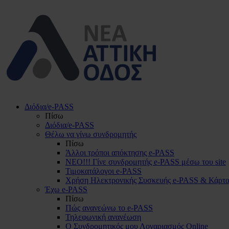
Διόδια/e-PASS
Πίσω
Διόδια/e-PASS
Θέλω να γίνω συνδρομητής
Πίσω
Άλλοι τρόποι απόκτησης e-PASS
ΝΕΟ!!! Γίνε συνδρομητής e-PASS μέσω του site
Τιμοκατάλογοι e-PASS
Χρήση Ηλεκτρονικής Συσκευής e-PASS & Κάρτα
Έχω e-PASS
Πίσω
Πώς ανανεώνω το e-PASS
Τηλεφωνική ανανέωση
Ο Συνδρομητικός μου Λογαριασμός Online