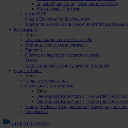
Σημεία Εξυπηρέτησης Συνδρομητών (Σ.Ε.Σ)
Ηλεκτρονικό Τιμολόγιο
my e-PASS
Φόρμα Επικοινωνίας Συνδρομητών
Χρήση του e-PASS σε άλλους αυτοκινητόδρομους/Διαλ
Κυκλοφορία
Πίσω
Live η κυκλοφορία στην Αττική Οδό
Χάρτης με χρηστικές πληροφορίες
Σήμανση
Οδηγίες σε περίπτωση έκτακτης ανάγκης
Twitter
Έντυπο συμβουλών για εγρήγορση στο τιμόνι
Γραφείο Τύπου
Πίσω
Εταιρικές Ανακοινώσεις
Οικονομικές Καταστάσεις
Πίσω
Οικονομικές Καταστάσεις “Νέα Αττική Οδός Π
Οικονομικές Καταστάσεις “Νέα Αττική Οδός Λει
Ετήσιες Εκθέσεις Περιβαλλοντικής Διαχείρισης του Έ
Επικοινωνία
LIVE STREAMING