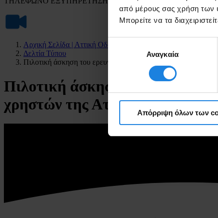
ΤΗΛΕΦΩΝΟ ΕΞΥΠΗΡΕΤΗΣΗΣ ΠΕΛΑΤΩΝ
από μέρους σας χρήση των υ
Μπορείτε να τα διαχειριστε
Επιλογή
Αρχική Σελίδα | Αττική Οδός
Δελτία Τύπου
Αναγκαία
συγκατάθεσης
Πιλοτική άσκηση του ερευνητικού προγράμματος ΖΟΝeSEC για
Πιλοτική άσκηση του ερευνητι
χρηστών της Αττικής Οδού, από
Απόρριψη όλων των co