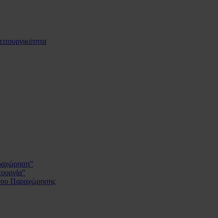
ειτουργικότητα
αραχώρηση”
τουργία”
ργου Παραχώρησης