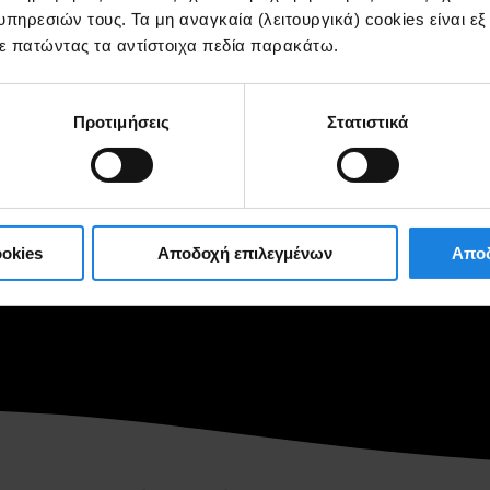
πηρεσιών τους. Τα μη αναγκαία (λειτουργικά) cookies είναι ε
ίτε πατώντας τα αντίστοιχα πεδία παρακάτω.
Προτιμήσεις
Στατιστικά
 τη βέλτιστη ασφάλεια των χρηστών της Αττικής Οδού, από τις Αττι
κού προγράμματος ΖΟΝeSEC για 
 τις Αττικές Διαδρομές
okies
Αποδοχή επιλεγμένων
Αποδ