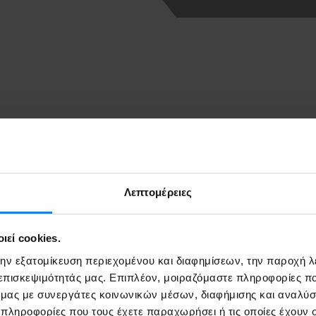
Λεπτομέρειες
εί cookies.
1-2020, ενημερώνουμε τους χρήστες μας ότι η κλήση στο 1024 υπόκ
ας, θα πρέπει να ανατρέξετε στην ιστοσελίδα του παρόχου σας και σ
την εξατομίκευση περιεχομένου και διαφημίσεων, την παροχή 
 επισκεψιμότητάς μας. Επιπλέον, μοιραζόμαστε πληροφορίες π
ό μας με συνεργάτες κοινωνικών μέσων, διαφήμισης και αναλύσ
 πληροφορίες που τους έχετε παραχωρήσει ή τις οποίες έχουν σ