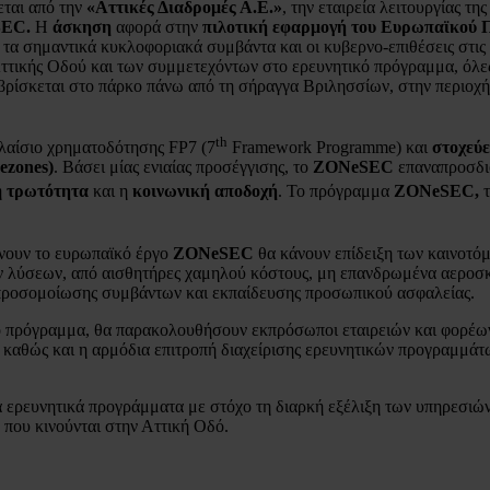
ται από την
«Αττικές Διαδρομές Α.Ε.»
, την εταιρεία λειτουργίας τη
SEC
.
Η
άσκηση
αφορά στην
πιλοτική εφαρμογή του Ευρωπαϊκού
, τα σημαντικά κυκλοφοριακά συμβάντα και οι κυβερνο-επιθέσεις στις
Αττικής Οδού και των συμμετεχόντων στο ερευνητικό πρόγραμμα, όλε
βρίσκεται στο πάρκο πάνω από τη σήραγγα Βριλησσίων, στην περιοχ
th
λαίσιο χρηματοδότησης FP7 (7
Framework Programme) και
στοχεύ
ezones)
. Βάσει μίας ενιαίας προσέγγισης, το
ZONeSEC
επαναπροσδιο
η
τρωτότητα
και η
κοινωνική αποδοχή
. Το πρόγραμμα
ZONeSEC
,
ώνουν το ευρωπαϊκό έργο
ZONeSEC
θα κάνουν επίδειξη των καινοτό
ν λύσεων, από αισθητήρες χαμηλού κόστους, μη επανδρωμένα αεροσκ
 προσομοίωσης συμβάντων και εκπαίδευσης προσωπικού ασφαλείας.
κό πρόγραμμα, θα παρακολουθήσουν εκπρόσωποι εταιρειών και φορέω
, καθώς και η αρμόδια επιτροπή διαχείρισης ερευνητικών προγραμμά
ερευνητικά προγράμματα με στόχο τη διαρκή εξέλιξη των υπηρεσιών τ
που κινούνται στην Αττική Οδό.