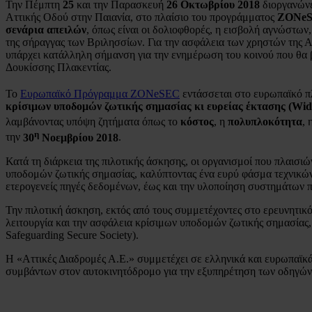
Την Πέμπτη
25
και την Παρασκευή
26
Οκτωβρίου 2018
διοργανώνε
Αττικής Οδού στην Παιανία, στο πλαίσιο του προγράμματος
ZONe
σενάρια απειλών
, όπως είναι οι δολιοφθορές, η εισβολή αγνώστων
της σήραγγας των Βριλησσίων. Για την ασφάλεια των χρηστών της 
υπάρχει κατάλληλη σήμανση για την ενημέρωση του κοινού που θα 
Δουκίσσης Πλακεντίας.
Το
Ευρωπαϊκό Πρόγραμμα ΖΟΝeSEC
εντάσσεται στο ευρωπαϊκό π
κρίσιμων υποδομών ζωτικής σημασίας κι ευρείας έκτασης
(Wid
λαμβάνοντας υπόψη ζητήματα όπως το
κόστος
, η
πολυπλοκότητα
, 
η
την
30
Νοεμβρίου 2018
.
Κατά τη διάρκεια της πιλοτικής άσκησης, οι οργανισμοί που πλαισι
υποδομών ζωτικής σημασίας, καλύπτοντας ένα ευρύ φάσμα τεχνικώ
ετερογενείς πηγές δεδομένων, έως και την υλοποίηση συστημάτων
Την πιλοτική άσκηση, εκτός από τους συμμετέχοντες στο ερευνητι
λειτουργία και την ασφάλεια κρίσιμων υποδομών ζωτικής σημασίας
Safeguarding Secure Society).
Η «Αττικές Διαδρομές Α.Ε.» συμμετέχει σε ελληνικά και ευρωπαϊκά 
συμβάντων στον αυτοκινητόδρομο για την εξυπηρέτηση των οδηγών 