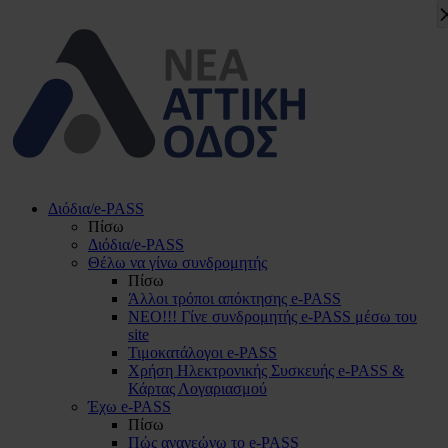
Διόδια/e-PASS
Πίσω
Διόδια/e-PASS
Θέλω να γίνω συνδρομητής
Πίσω
Άλλοι τρόποι απόκτησης e-PASS
ΝΕΟ!!! Γίνε συνδρομητής e-PASS μέσω του
site
Τιμοκατάλογοι e-PASS
Χρήση Ηλεκτρονικής Συσκευής e-PASS &
Κάρτας Λογαριασμού
Έχω e-PASS
Πίσω
Πώς ανανεώνω το e-PASS