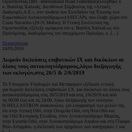
Ομοσπονδίας (IRF -International Road Federation)εκλέχθηκε o
κ. Βασίλης Χαλκιάς, Διευθύνων Σύμβουλος της «Αττικές
Διαδρομές Α.Ε.», στο πλαίσιο του Συνεδρίου της Ένωσης των
Ευρωπαϊκών Αυτοκινητόδρομων(ASECAP), που έλαβε χώρα στο
Costa Navarino (29-31 Μαΐου). Η Γενική Συνέλευση της
Ομοσπονδίας εξέλεξε ομόφωνα τον κ. Βασίλη Χαλκιά ως νέο
Πρόεδρότης, διαδεχόμενος τον απερχόμενο Πρόεδρο, κ. […]
Περισσότερα
24/05/2019
Δωρεάν διελεύσεις επιβατικών ΙΧ και δικύκλων σε
όλους τους αυτοκινητόδρομους,λόγω διεξαγωγής
των εκλογών,στις 26/5 & 2/6/2019
Το Υπουργείο Υποδομών και Μεταφορών εξέδωσε εντολή
για δωρεάν διελεύσεις επιβατικών Ι.Χ. και δικύκλων σε όλους τους
αυτοκινητόδρομους στις 26/5/2019 και στις 2/6/2019 και από
τις 00:00 έως και τις 24:00, λόγω διεξαγωγής των εκλογών.
Η HELLASTRON ανακοινώνει, για λογαριασμό των μελών της,
ότι στην Αττική Οδό, στην Ολυμπία Οδό, στη Νέα Οδό και
την Οδό Κεντρικής Ελλάδος, στον Αυτοκινητόδρομο Μορέας,
στην Εγνατία Οδό, στον Αυτοκινητόδρομο Αιγαίου και στη Γέφυρα
Ρίου-Αντιρρίου, η διέλευση των οχημάτων των κατηγοριών 1 και
[…]