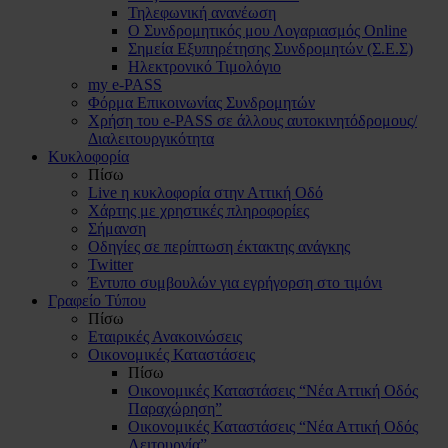
Τηλεφωνική ανανέωση
Ο Συνδρομητικός μου Λογαριασμός Online
Σημεία Εξυπηρέτησης Συνδρομητών (Σ.Ε.Σ)
Ηλεκτρονικό Τιμολόγιο
my e-PASS
Φόρμα Επικοινωνίας Συνδρομητών
Χρήση του e-PASS σε άλλους αυτοκινητόδρομους/
Διαλειτουργικότητα
Κυκλοφορία
Πίσω
Live η κυκλοφορία στην Αττική Οδό
Χάρτης με χρηστικές πληροφορίες
Σήμανση
Οδηγίες σε περίπτωση έκτακτης ανάγκης
Twitter
Έντυπο συμβουλών για εγρήγορση στο τιμόνι
Γραφείο Τύπου
Πίσω
Εταιρικές Ανακοινώσεις
Οικονομικές Καταστάσεις
Πίσω
Οικονομικές Καταστάσεις “Νέα Αττική Οδός
Παραχώρηση”
Οικονομικές Καταστάσεις “Νέα Αττική Οδός
Λειτουργία”