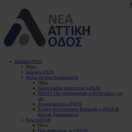
Διόδια/e-PASS
Πίσω
Διόδια/e-PASS
Θέλω να γίνω συνδρομητής
Πίσω
Άλλοι τρόποι απόκτησης e-PASS
ΝΕΟ!!! Γίνε συνδρομητής e-PASS μέσω του
site
Τιμοκατάλογοι e-PASS
Χρήση Ηλεκτρονικής Συσκευής e-PASS &
Κάρτας Λογαριασμού
Έχω e-PASS
Πίσω
Πώς ανανεώνω το e-PASS