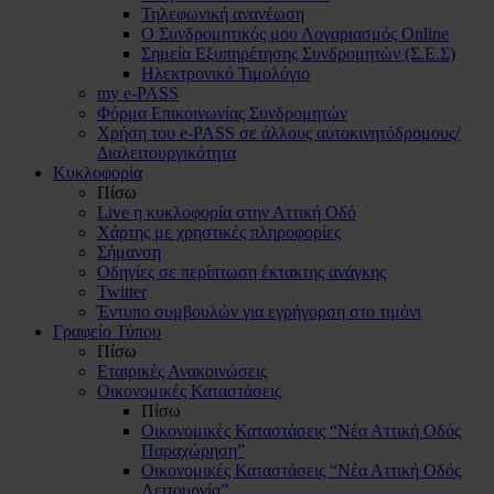
Τηλεφωνική ανανέωση
Ο Συνδρομητικός μου Λογαριασμός Online
Σημεία Εξυπηρέτησης Συνδρομητών (Σ.Ε.Σ)
Ηλεκτρονικό Τιμολόγιο
my e-PASS
Φόρμα Επικοινωνίας Συνδρομητών
Χρήση του e-PASS σε άλλους αυτοκινητόδρομους/
Διαλειτουργικότητα
Κυκλοφορία
Πίσω
Live η κυκλοφορία στην Αττική Οδό
Χάρτης με χρηστικές πληροφορίες
Σήμανση
Οδηγίες σε περίπτωση έκτακτης ανάγκης
Twitter
Έντυπο συμβουλών για εγρήγορση στο τιμόνι
Γραφείο Τύπου
Πίσω
Εταιρικές Ανακοινώσεις
Οικονομικές Καταστάσεις
Πίσω
Οικονομικές Καταστάσεις “Νέα Αττική Οδός
Παραχώρηση”
Οικονομικές Καταστάσεις “Νέα Αττική Οδός
Λειτουργία”