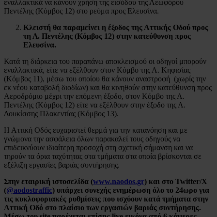
εναλλακτικά να κάνουν χρήση της εισόδου της Λεωφόρου
Πεντέλης (Kόμβος 12) στο ρεύμα προς Ελευσίνα.
Κλειστή
θα παραμείνει η έξοδος της Αττικής Οδού προς
τη Λ. Πεντέλης (
Κ
όμβος 12) στην κατεύθυνση προς
Ελευσίνα.
Κατά τη διάρκεια του παραπάνω αποκλεισμού οι οδηγοί μπορούν
εναλλακτικά, είτε να εξέλθουν στον Κόμβο της Λ. Κηφισίας
(Kόμβος 11), μέσω του οποίου θα κάνουν αναστροφή (χωρίς την
εκ νέου καταβολή διοδίων) και θα κινηθούν στην κατεύθυνση προς
Αεροδρόμιο μέχρι την επόμενη έξοδο, στον Κόμβο της Λ.
Πεντέλης (Κόμβος 12) είτε να εξέλθουν στην έξοδο της Λ.
Δουκίσσης Πλακεντίας (Κόμβος 13).
Η Αττική Οδός ευχαριστεί θερμά για την κατανόηση και με
γνώμονα την ασφάλεια όλων παρακαλεί τους οδηγούς να
επιδεικνύουν ιδιαίτερη προσοχή στη σχετική σήμανση και να
τηρούν τα όρια ταχύτητας στα τμήματα στα οποία βρίσκονται σε
εξέλιξη εργασίες βαριάς συντήρησης.
Στην εταιρική ιστοσελίδα
(
www.naodos.gr
) και στο
Twitter
/
X
(
@
aodostraffic
) υπάρχει συνεχής ενημέρωση όλο το 24ωρο γ
ια
τις κυκλοφοριακές ρυθμίσεις που ισχύουν κατά τμήματα στην
Αττική Οδό στο πλαίσιο των εργασιών βαριάς συντήρησης
.
Μέσω του
site
παρέχεται επίσης live εικόνα από 6 κάμερες