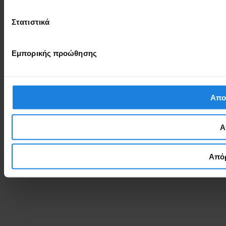
Στατιστικά
Εμπορικής προώθησης
Απο
Α
Απόρ