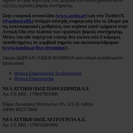
τηρούν τα όρια ταχύτητας στα τμήματα στα οποία βρίσκονται σε
εξέλιξη εργασίες βαριάς συντήρησης.
Στην εταιρική ιστοσελίδα
(
www
.
aodos
.
gr
) και στο
Twitter
/
X
(
@
aodostraffic
) υπάρχει συνεχής ενημέρωση όλο το 24ωρο γ
ια
τις κυκλοφοριακές ρυθμίσεις που ισχύουν κατά τμήματα στην
Αττική Οδό στο πλαίσιο των εργασιών βαριάς συντήρησης
.
Μέσω του
site
παρέχεται επίσης live εικόνα από 6 κάμερες
τοποθετημένες σε κομβικά σημεία του αυτοκινητόδρομου
(
www.naodos.gr/live-streaming/
).
24ωρη ΔΩΡΕΑΝ ΟΔΙΚΗ ΒΟΗΘΕΙΑ από ειδικά εκπαιδευμένο
προσωπικό
Φόρμα Επικοινωνίας Συνδρομητών
Φόρμα Επικοινωνίας
ΝΕΑ ΑΤΤΙΚΗ ΟΔΟΣ ΠΑΡΑΧΩΡΗΣΗ Α.Ε
Αρ. Γ.Ε.ΜΗ.: 178847001000
Έδρα: Λεωφόρος Μεσογείων 85, 115 26 Αθήνα
ΑΦΜ: 802573600
ΝΕΑ ΑΤΤΙΚΗ ΟΔΟΣ ΛΕΙΤΟΥΡΓΙΑ Α.Ε.
Αρ. Γ.Ε.ΜΗ.: 178852001000