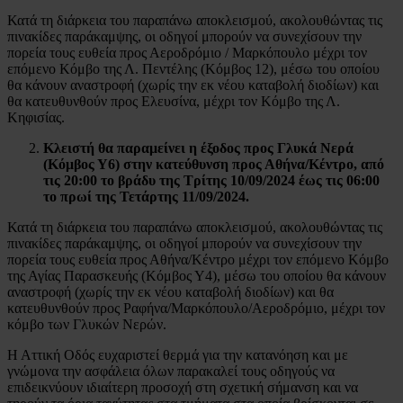
Κατά τη διάρκεια του παραπάνω αποκλεισμού, ακολουθώντας τις
πινακίδες παράκαμψης, οι οδηγοί μπορούν να συνεχίσουν την
πορεία τους ευθεία προς Αεροδρόμιο / Μαρκόπουλο μέχρι τον
επόμενο Κόμβο της Λ. Πεντέλης (Κόμβος 12), μέσω του οποίου
θα κάνουν αναστροφή (χωρίς την εκ νέου καταβολή διοδίων) και
θα κατευθυνθούν προς Ελευσίνα, μέχρι τον Κόμβο της Λ.
Κηφισίας.
Κλειστή θα παραμείνει η έξοδος προς Γλυκά Νερά
(Κόμβος Υ6)
στην κατεύθυνση
προς Αθήνα/Κέντρο, από
τις 20:00 το βράδυ της Τρίτης 10/09/2024 έως τις 06:00
το πρωί της Τετάρτης 11/09/2024.
Κατά τη διάρκεια του παραπάνω αποκλεισμού, ακολουθώντας τις
πινακίδες παράκαμψης, οι οδηγοί μπορούν να συνεχίσουν την
πορεία τους ευθεία προς Αθήνα/Κέντρο μέχρι τον επόμενο Κόμβο
της Αγίας Παρασκευής (Κόμβος Υ4), μέσω του οποίου θα κάνουν
αναστροφή (χωρίς την εκ νέου καταβολή διοδίων) και θα
κατευθυνθούν προς Ραφήνα/Μαρκόπουλο/Αεροδρόμιο, μέχρι τον
κόμβο των Γλυκών Νερών.
Η Αττική Οδός ευχαριστεί θερμά για την κατανόηση και με
γνώμονα την ασφάλεια όλων παρακαλεί τους οδηγούς να
επιδεικνύουν ιδιαίτερη προσοχή στη σχετική σήμανση και να