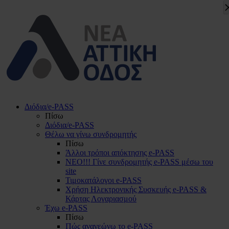
Διόδια/e-PASS
Πίσω
Διόδια/e-PASS
Θέλω να γίνω συνδρομητής
Πίσω
Άλλοι τρόποι απόκτησης e-PASS
ΝΕΟ!!! Γίνε συνδρομητής e-PASS μέσω του
site
Τιμοκατάλογοι e-PASS
Χρήση Ηλεκτρονικής Συσκευής e-PASS &
Κάρτας Λογαριασμού
Έχω e-PASS
Πίσω
Πώς ανανεώνω το e-PASS