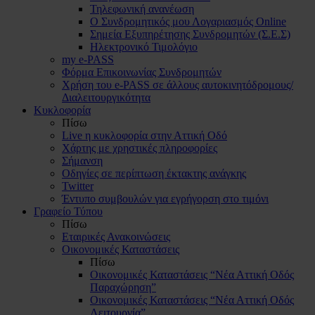
Τηλεφωνική ανανέωση
Ο Συνδρομητικός μου Λογαριασμός Online
Σημεία Εξυπηρέτησης Συνδρομητών (Σ.Ε.Σ)
Ηλεκτρονικό Τιμολόγιο
my e-PASS
Φόρμα Επικοινωνίας Συνδρομητών
Χρήση του e-PASS σε άλλους αυτοκινητόδρομους/
Διαλειτουργικότητα
Κυκλοφορία
Πίσω
Live η κυκλοφορία στην Αττική Οδό
Χάρτης με χρηστικές πληροφορίες
Σήμανση
Οδηγίες σε περίπτωση έκτακτης ανάγκης
Twitter
Έντυπο συμβουλών για εγρήγορση στο τιμόνι
Γραφείο Τύπου
Πίσω
Εταιρικές Ανακοινώσεις
Οικονομικές Καταστάσεις
Πίσω
Οικονομικές Καταστάσεις “Νέα Αττική Οδός
Παραχώρηση”
Οικονομικές Καταστάσεις “Νέα Αττική Οδός
Λειτουργία”