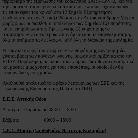
περιορισμό της εξάπλωσης του κορωνοϊού SARS-CoV-2, και για
την προστασία του προσωπικού και των πελατών, είχαν διακόψει
τις επισκέψεις του κοινού στα 12 Σημεία Εξυπηρέτησης
Συνδρομητών στην Αττική Οδό και στον Αυτοκινητόδρομο Μορέα,
χωρίς όμως οι διαθέσιμοι υπάλληλοι των Σημείων Εξυπηρέτησης
και οι εκπρόσωποι της Τηλεφωνικής Εξυπηρέτησης να
σταματήσουν να διεκπεραιώνουν, άμεσα και με επαγγελματισμό,
όλα τα αιτήματα των πελατών, καθ’ όλη τη διάρκεια της πανδημίας.
Η επαναλειτουργία των Σημείων Εξυπηρέτησης Συνδρομητών
γίνεται βάσει των κανόνων υγιεινής, όπως αυτοί ορίζονται από τον
ΕΟΔΥ. Παράλληλα, σε όλους τους χώρους διατίθενται αντισηπτικά
και μάσκες μίας χρήσης για τους επισκέπτες, οι οποίοι δεν θα
φορούν δικές τους μάσκες.
Ακολουθεί αναλυτικά το ωράριο λειτουργίας των ΣΕΣ και της
Τηλεφωνικής Εξυπηρέτησης Πελατών (ΤΕΠ)
Σ.Ε.Σ. Αττικής Οδού
Δευτέρα – Παρασκευή 08:00 – 18:00
Σάββατο 09:00 – 15:00
Σ.Ε.Σ. Μορέα (Σπαθοβούνι, Νεστάνη, Καλαμάτα)