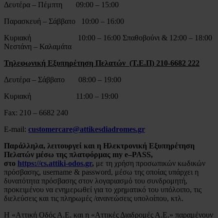
Δευτέρα – Πέμπτη 09:00 – 15:00
Παρασκευή – Σάββατο 10:00 – 16:00
Κυριακή 10:00 – 16:00 Σπαθοβούνι & 12:00 – 18:00
Νεστάνη – Καλαμάτα
Τηλεφωνική Εξυπηρέτηση Πελατών (Τ.Ε.Π) 210-6682 222
Δευτέρα – Σάββατο 08:00 – 19:00
Κυριακή 11:00 – 19:00
Fax: 210 – 6682 240
E-mail:
customercare@attikesdiadromes.gr
Παράλληλα, λειτουργεί και η Ηλεκτρονική Εξυπηρέτηση
Πελατών μέσω της πλατφόρμας
my
e
–
PASS
,
στο
https://cs.attiki-odos.gr
,
με τη χρήση προσωπικών κωδικών
πρόσβασης, username & password, μέσω της οποίας υπάρχει η
δυνατότητα πρόσβασης στον λογαριασμό του συνδρομητή,
προκειμένου να ενημερωθεί για το χρηματικό του υπόλοιπο, τις
διελεύσεις και τις πληρωμές /ανανεώσεις υπολοίπου, κτλ.
Η «Αττική Οδός Α.Ε. και η «Αττικές Διαδρομές Α.Ε.» παραμένουν