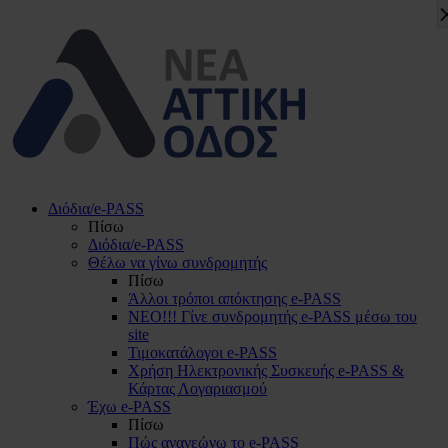
Διόδια/e-PASS
Πίσω
Διόδια/e-PASS
Θέλω να γίνω συνδρομητής
Πίσω
Άλλοι τρόποι απόκτησης e-PASS
ΝΕΟ!!! Γίνε συνδρομητής e-PASS μέσω του
site
Τιμοκατάλογοι e-PASS
Χρήση Ηλεκτρονικής Συσκευής e-PASS &
Κάρτας Λογαριασμού
Έχω e-PASS
Πίσω
Πώς ανανεώνω το e-PASS