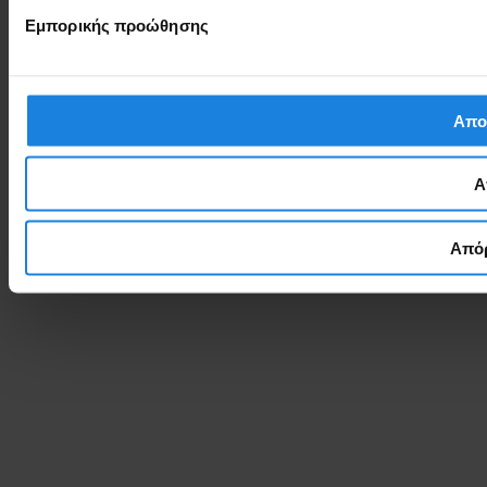
Εμπορικής προώθησης
Απο
Α
Απόρ