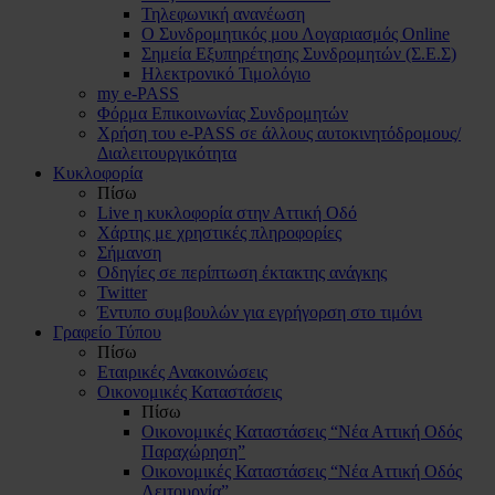
Τηλεφωνική ανανέωση
Ο Συνδρομητικός μου Λογαριασμός Online
Σημεία Εξυπηρέτησης Συνδρομητών (Σ.Ε.Σ)
Ηλεκτρονικό Τιμολόγιο
my e-PASS
Φόρμα Επικοινωνίας Συνδρομητών
Χρήση του e-PASS σε άλλους αυτοκινητόδρομους/
Διαλειτουργικότητα
Κυκλοφορία
Πίσω
Live η κυκλοφορία στην Αττική Οδό
Χάρτης με χρηστικές πληροφορίες
Σήμανση
Οδηγίες σε περίπτωση έκτακτης ανάγκης
Twitter
Έντυπο συμβουλών για εγρήγορση στο τιμόνι
Γραφείο Τύπου
Πίσω
Εταιρικές Ανακοινώσεις
Οικονομικές Καταστάσεις
Πίσω
Οικονομικές Καταστάσεις “Νέα Αττική Οδός
Παραχώρηση”
Οικονομικές Καταστάσεις “Νέα Αττική Οδός
Λειτουργία”