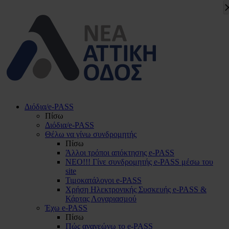
Διόδια/e-PASS
Πίσω
Διόδια/e-PASS
Θέλω να γίνω συνδρομητής
Πίσω
Άλλοι τρόποι απόκτησης e-PASS
ΝΕΟ!!! Γίνε συνδρομητής e-PASS μέσω του
site
Τιμοκατάλογοι e-PASS
Χρήση Ηλεκτρονικής Συσκευής e-PASS &
Κάρτας Λογαριασμού
Έχω e-PASS
Πίσω
Πώς ανανεώνω το e-PASS