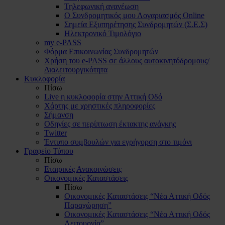
Τηλεφωνική ανανέωση
Ο Συνδρομητικός μου Λογαριασμός Online
Σημεία Εξυπηρέτησης Συνδρομητών (Σ.Ε.Σ)
Ηλεκτρονικό Τιμολόγιο
my e-PASS
Φόρμα Επικοινωνίας Συνδρομητών
Χρήση του e-PASS σε άλλους αυτοκινητόδρομους/
Διαλειτουργικότητα
Κυκλοφορία
Πίσω
Live η κυκλοφορία στην Αττική Οδό
Χάρτης με χρηστικές πληροφορίες
Σήμανση
Οδηγίες σε περίπτωση έκτακτης ανάγκης
Twitter
Έντυπο συμβουλών για εγρήγορση στο τιμόνι
Γραφείο Τύπου
Πίσω
Εταιρικές Ανακοινώσεις
Οικονομικές Καταστάσεις
Πίσω
Οικονομικές Καταστάσεις “Νέα Αττική Οδός
Παραχώρηση”
Οικονομικές Καταστάσεις “Νέα Αττική Οδός
Λειτουργία”