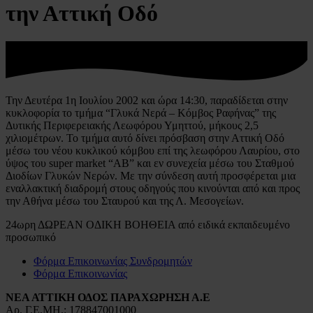
την Αττική Οδό
Την Δευτέρα 1η Ιουλίου 2002 και ώρα 14:30, παραδίδεται στην
κυκλοφορία το τμήμα “Γλυκά Νερά – Κόμβος Ραφήνας” της
Δυτικής Περιφερειακής Λεωφόρου Υμηττού, μήκους 2,5
χιλιομέτρων. Το τμήμα αυτό δίνει πρόσβαση στην Αττική Οδό
μέσω του νέου κυκλικού κόμβου επί της λεωφόρου Λαυρίου, στο
ύψος του super market “ΑΒ” και εν συνεχεία μέσω του Σταθμού
Διοδίων Γλυκών Νερών. Με την σύνδεση αυτή προσφέρεται μια
εναλλακτική διαδρομή στους οδηγούς που κινούνται από και προς
την Αθήνα μέσω του Σταυρού και της Λ. Μεσογείων.
24ωρη ΔΩΡΕΑΝ ΟΔΙΚΗ ΒΟΗΘΕΙΑ από ειδικά εκπαιδευμένο
προσωπικό
Φόρμα Επικοινωνίας Συνδρομητών
Φόρμα Επικοινωνίας
ΝΕΑ ΑΤΤΙΚΗ ΟΔΟΣ ΠΑΡΑΧΩΡΗΣΗ Α.Ε
Αρ. Γ.Ε.ΜΗ.: 178847001000