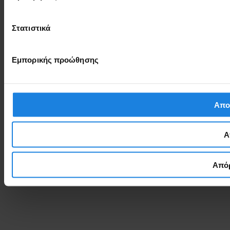
Στατιστικά
Εμπορικής προώθησης
Απο
Α
Απόρ