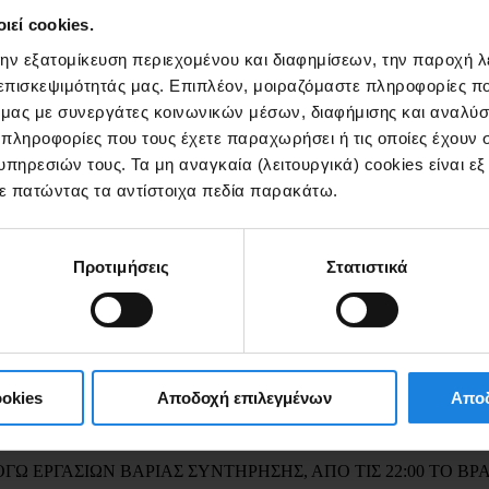
εί cookies.
την εξατομίκευση περιεχομένου και διαφημίσεων, την παροχή 
 επισκεψιμότητάς μας. Επιπλέον, μοιραζόμαστε πληροφορίες π
ό μας με συνεργάτες κοινωνικών μέσων, διαφήμισης και αναλύσ
 πληροφορίες που τους έχετε παραχωρήσει ή τις οποίες έχουν σ
πηρεσιών τους. Τα μη αναγκαία (λειτουργικά) cookies είναι ε
ίτε πατώντας τα αντίστοιχα πεδία παρακάτω.
 and Post Commission (EETT) with No. 966/2 – Government Gazette 526
unications network operator. For further information, please visit the w
TT.
Προτιμήσεις
Στατιστικά
okies
Αποδοχή επιλεγμένων
Αποδ
 ΕΡΓΑΣΙΩΝ ΒΑΡΙΑΣ ΣΥΝΤΗΡΗΣΗΣ, ΑΠΟ ΤΙΣ 22:00 ΤΟ ΒΡΑΔΥ 