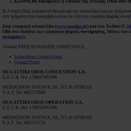
Κλειστή
θα παραμείνει η είσοδος της Αττικής Οδού από 
Η Αττική Οδός ευχαριστεί θερμά για την κατανόηση και με γνώμονα
στα τμήματα στα οποία βρίσκονται σε εξέλιξη εργασίες βαριάς συντ
Στην εταιρική ιστοσελίδα
(
www.naodos.gr
) και στο
Twitter
/
X
(
Οδό στο πλαίσιο των εργασιών βαριάς συντήρησης
. Μέσω του
s
streaming/
).
24-hour FREE ROADSIDE ASSISTANCE
Subscribers Contact Form
Contact Form
NEA ATTIKI ODOS CONCESSION S.A.
G.Ε.C.R. No: 178847001000
MESOGEION AVENUE, 85, 115 26 ATHENS
V.A.T. No: 802573600
NEA ATTIKI ODOS OPERATION S.A.
G.Ε.C.R. No: 178852001000
MESOGEION AVENUE, 85, 115 26 ATHENS
V.A.T. No: 802573776