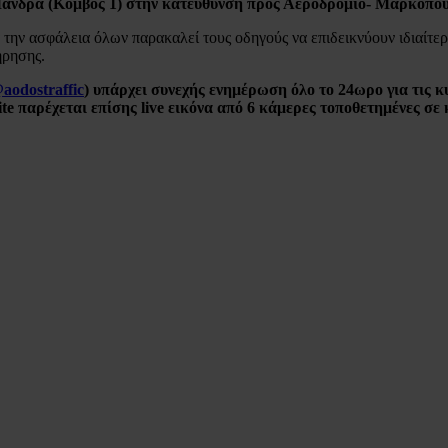
Μάνδρα (Κόμβος 1) στην κατεύθυνση προς Αεροδρόμιο- Μαρκόπου
 την ασφάλεια όλων παρακαλεί τους οδηγούς να επιδεικνύουν ιδιαίτερ
ήρησης.
@
aodostraffic
) υπάρχει συνεχής ενημέρωση όλο το 24ωρο γ
ια τις 
ite
παρέχεται επίσης live εικόνα από 6 κάμερες τοποθετημένες σε