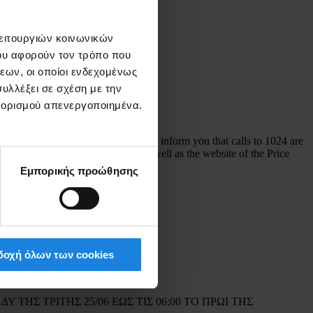
λειτουργιών κοινωνικών
ου αφορούν τον τρόπο που
εων, οι οποίοι ενδεχομένως
υλλέξει σε σχέση με την
ξ ορισμού απενεργοποιημένα.
6/Β/30-11-2020, we would like to inform you that calls to 1024 are
ebsite of your network operator as well as the website of the Price
Εμπορικής προώθησης
οχή όλων των cookies
ΤΗΣ ΤΡΙΤΗΣ 25/06 ΕΩΣ ΤΙΣ 06:00 ΤΟ ΠΡΩΙ ΤΗΣ