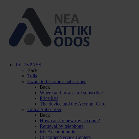
Tolls/e-PASS
Back
Tolls
I want to become a subscriber
Back
Where and how can I subscribe?
Price lists
The device and the Account Card
I am a Subscriber
Back
How can I renew my account?
Renewal by telephone
My Account online
Customer Service Centers