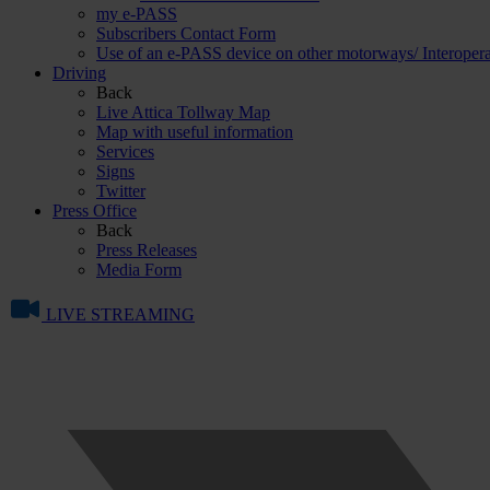
my e-PASS
Subscribers Contact Form
Use of an e-PASS device on other motorways/ Interopera
Driving
Back
Live Attica Tollway Map
Map with useful information
Services
Signs
Twitter
Press Office
Back
Press Releases
Media Form
LIVE STREAMING