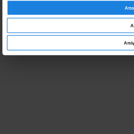
Απο
Α
Απόρ