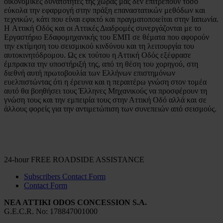
οικονομικές δυνατότητες της χώρας μας δεν επιτρέπουν τόσο
εύκολα την εφαρμογή στην πράξη επαναστατικών μεθόδων και
τεχνικών, κάτι που είναι εφικτό και πραγματοποιείται στην Ιαπωνία.
H Αττική Οδός και οι Αττικές Διαδρομές συνεργάζονται με το
Εργαστήριο Εδαφομηχανικής του ΕΜΠ σε θέματα που αφορούν
την εκτίμηση του σεισμικού κινδύνου και τη λειτουργία του
αυτοκινητόδρομου. Ως εκ τούτου η Αττική Οδός εξέφρασε
έμπρακτα την υποστήριξή της, από τη θέση του χορηγού, στη
διεθνή αυτή πρωτοβουλία των Ελλήνων επιστημόνων
ευελπιστώντας ότι η έρευνα και η περαιτέρω γνώση στον τομέα
αυτό θα βοηθήσει τους Έλληνες Μηχανικούς να προσφέρουν τη
γνώση τους και την εμπειρία τους στην Αττική Οδό αλλά και σε
άλλους φορείς για την αντιμετώπιση των συνεπειών από σεισμούς.
24-hour FREE ROADSIDE ASSISTANCE
Subscribers Contact Form
Contact Form
NEA ATTIKI ODOS CONCESSION S.A.
G.Ε.C.R. No: 178847001000