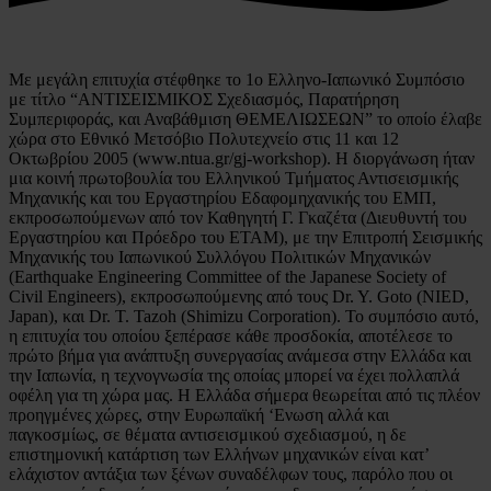
Με μεγάλη επιτυχία στέφθηκε το 1ο Ελληνο-Ιαπωνικό Συμπόσιο
με τίτλο “ΑΝΤΙΣΕΙΣΜΙΚΟΣ Σχεδιασμός, Παρατήρηση
Συμπεριφοράς, και Αναβάθμιση ΘΕΜΕΛΙΩΣΕΩΝ” το οποίο έλαβε
χώρα στο Εθνικό Μετσόβιο Πολυτεχνείο στις 11 και 12
Οκτωβρίου 2005 (www.ntua.gr/gj-workshop). Η διοργάνωση ήταν
μια κοινή πρωτοβουλία του Ελληνικού Τμήματος Αντισεισμικής
Μηχανικής και του Εργαστηρίου Εδαφομηχανικής του ΕΜΠ,
εκπροσωπούμενων από τον Καθηγητή Γ. Γκαζέτα (Διευθυντή του
Εργαστηρίου και Πρόεδρο του ΕΤΑΜ), με την Επιτροπή Σεισμικής
Μηχανικής του Ιαπωνικού Συλλόγου Πολιτικών Μηχανικών
(Earthquake Engineering Committee of the Japanese Society of
Civil Engineers), εκπροσωπούμενης από τους Dr. Y. Goto (NIED,
Japan), και Dr. T. Tazoh (Shimizu Corporation). Το συμπόσιο αυτό,
η επιτυχία του οποίου ξεπέρασε κάθε προσδοκία, αποτέλεσε το
πρώτο βήμα για ανάπτυξη συνεργασίας ανάμεσα στην Ελλάδα και
την Ιαπωνία, η τεχνογνωσία της οποίας μπορεί να έχει πολλαπλά
οφέλη για τη χώρα μας. Η Ελλάδα σήμερα θεωρείται από τις πλέον
προηγμένες χώρες, στην Ευρωπαϊκή ‘Ενωση αλλά και
παγκοσμίως, σε θέματα αντισεισμικού σχεδιασμού, η δε
επιστημονική κατάρτιση των Ελλήνων μηχανικών είναι κατ’
ελάχιστον αντάξια των ξένων συναδέλφων τους, παρόλο που οι