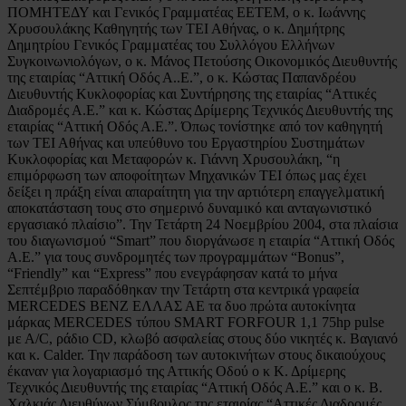
ΠΟΜΗΤΕΔΥ και Γενικός Γραμματέας ΕΕΤΕΜ, ο κ. Ιωάννης
Χρυσουλάκης Καθηγητής των ΤΕΙ Αθήνας, ο κ. Δημήτρης
Δημητρίου Γενικός Γραμματέας του Συλλόγου Ελλήνων
Συγκοινωνιολόγων, ο κ. Μάνος Πετούσης Οικονομικός Διευθυντής
της εταιρίας “Αττική Οδός Α..Ε.”, ο κ. Κώστας Παπανδρέου
Διευθυντής Κυκλοφορίας και Συντήρησης της εταιρίας “Αττικές
Διαδρομές Α.Ε.” και κ. Κώστας Δρίμερης Τεχνικός Διευθυντής της
εταιρίας “Αττική Οδός Α.Ε.”. Όπως τονίστηκε από τον καθηγητή
των ΤΕΙ Αθήνας και υπεύθυνο του Εργαστηρίου Συστημάτων
Κυκλοφορίας και Μεταφορών κ. Γιάννη Χρυσουλάκη, “η
επιμόρφωση των αποφοίτητων Μηχανικών ΤΕΙ όπως μας έχει
δείξει η πράξη είναι απαραίτητη για την αρτιότερη επαγγελματική
αποκατάσταση τους στο σημερινό δυναμικό και ανταγωνιστικό
εργασιακό πλαίσιο”. Την Τετάρτη 24 Νοεμβρίου 2004, στα πλαίσια
του διαγωνισμού “Smart” που διοργάνωσε η εταιρία “Αττική Οδός
Α.Ε.” για τους συνδρομητές των προγραμμάτων “Bonus”,
“Friendly” και “Express” που ενεγράφησαν κατά το μήνα
Σεπτέμβριο παραδόθηκαν την Τετάρτη στα κεντρικά γραφεία
MERCEDES BENZ ΕΛΛΑΣ ΑΕ τα δυο πρώτα αυτοκίνητα
μάρκας MERCEDES τύπου SMART FORFOUR 1,1 75hp pulse
με Α/C, ράδιο CD, κλωβό ασφαλείας στους δύο νικητές κ. Βαγιανό
και κ. Calder. Την παράδοση των αυτοκινήτων στους δικαιούχους
έκαναν για λογαριασμό της Αττικής Οδού ο κ Κ. Δρίμερης
Τεχνικός Διευθυντής της εταιρίας “Αττική Οδός Α.Ε.” και ο κ. Β.
Χαλκιάς Διευθύνων Σύμβουλος της εταιρίας “Αττικές Διαδρομές