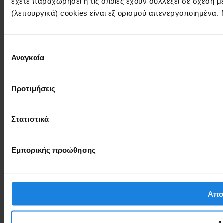
έχετε παραχωρήσει ή τις οποίες έχουν συλλέξει σε σχέση 
(λειτουργικά) cookies είναι εξ ορισμού απενεργοποιημένα.
Επιλογή
Αναγκαία
συγκατάθεσης
Προτιμήσεις
Στατιστικά
Εμπορικής προώθησης
Απο
Α