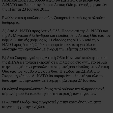
Περιφερειακής Λεωφόρου Αιγάλεω (ΔΠΛΑ) στο ρεύμα από
Λ.ΝΑΤΟ και Σκαραμαγκά προς Αττική Οδό με έναρξη εργασιών
την Πέμπτη 23 Ιουνίου 2011.
Εναλλακτικά η κυκλοφορία θα εξυπηρετείται από τις ακόλουθες
διαδρομές:
Α) Από Λ. ΝΑΤΟ προς Αττική Οδό: Πορεία επί της Λ. ΝΑΤΟ και
της Λ. Μεγάλου Αλεξάνδρου και είσοδος στην Αττική Οδό από τον
κόμβο Λ. Φυλής (κόμβος 6). Η είσοδος της ΔΠΛΑ από τη Λ.
ΝΑΤΟ προς Αττική Οδό θα παραμείνει κλειστή για όλο το
διάστημα των εργασιών με έναρξη την Πέμπτη 23 Ιουνίου.
Β) Από Σκαραμαγκά προς Αττική Οδό: Κανονική κυκλοφορία επί
της ΔΠΛΑ με τοπική εκτροπή σε μία λωρίδα στο αντίθετο ρεύμα
στην περιοχή των εργασιών και στη συνέχεια είσοδος στην Αττική
Οδό από τον κόμβο 5 ως συνήθως. Η έξοδος της ΔΠΛΑ από
Σκαραμαγκά προς Λ. ΝΑΤΟ θα παραμείνει κλειστή για όλο το
διάστημα των εργασιών με έναρξη τη Δευτέρα 27 Ιουνίου.
Οι οδηγοί παρακαλούνται όπως ακολουθούν την πληροφοριακή
σήμανση που θα τοποθετηθεί στην περιοχή των εργασιών.
Η «Αττική Οδός» σας ευχαριστεί για την κατανόηση και ζητά
συγγνώμη για την ενόχληση.